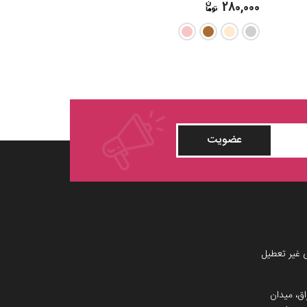
280,000
280,000
عضویت
 غیر تعطیل
اق، میدان