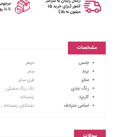
ارسال رایگان به سراسر
مرجوعی
کشور (برای خرید 15
تا 10 روز
میلیون به بالا)
مشخصات
جنس
موهر
برند
سام
سایز
فری سایز
رنگ بندی
تک رنگ مشکی
کاربرد
زمستانه
اسامی مترادف
دستکش زمستانه , د
سوالات