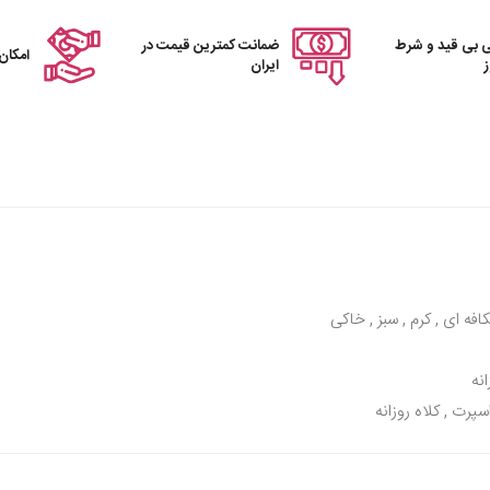
 بی قید و شرط
ضمانت کمترین قیمت در
امکان
ایران
ه ای , کرم , سبز , خاکی
نه
سپرت , کلاه روزانه