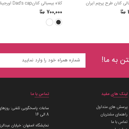
الی کتان طرح پرچم ایران
700,000
ن به ما!
لینک های مفید
تماس با ما
پرسش های متداول
ساعات پاسخگویی تلفنی: روزهای
راهنمای مشتریان
8 الی 16
تماس با ما
نمایشگاه اصفهان: خیابان عبدالرز