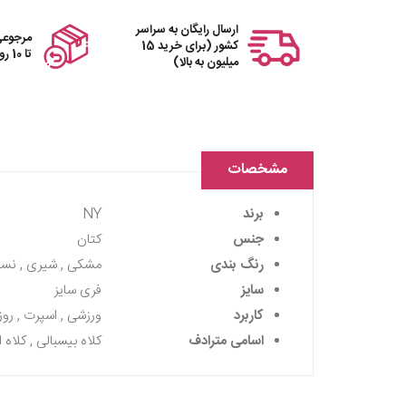
ارسال رایگان به سراسر
مرجوعی
کشور (برای خرید 15
تا 10 روز
میلیون به بالا)
مشخصات
برند
NY
جنس
کتان
رنگ بندی
مشکی , شیری , نسکاف
سایز
فری سایز
کاربرد
ورزشی , اسپرت , روزا
اسامی مترادف
کلاه بیسبالی , کلاه ا