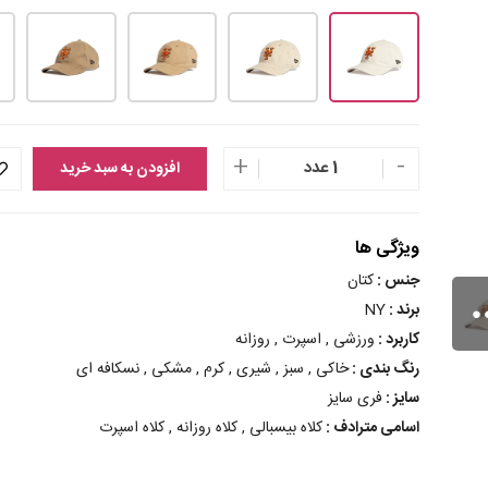
+
-
1 عدد
افزودن به سبد خرید
ویژگی ها
جنس :
کتان
برند :
NY
کاربرد :
ورزشی , اسپرت , روزانه
رنگ بندی :
خاکی , سبز , شیری , کرم , مشکی , نسکافه ای
سایز :
فری سایز
اسامی مترادف :
کلاه بیسبالی , کلاه روزانه , کلاه اسپرت