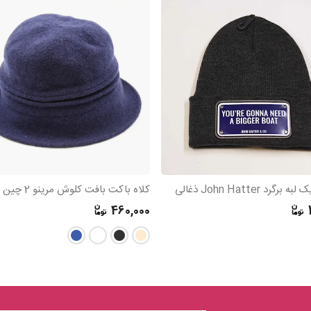
رگرد John Hatter ذغالی
کلاه باکت بافت کلوش مرینو 2 چین بیسیک
460,000