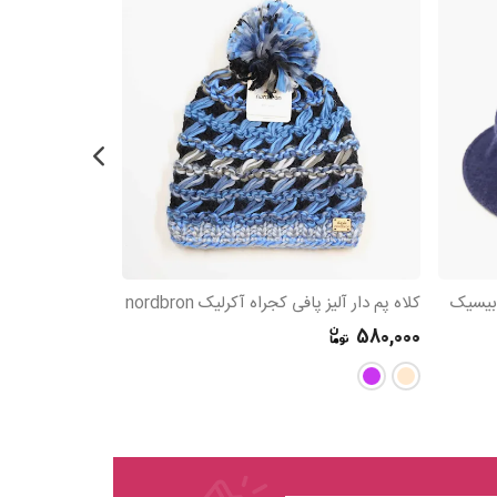
کلاه پم دار آلیز پافی کجراه آکرلیک nordbron
کلاه فدورا نمدی ب
630,000
580,000