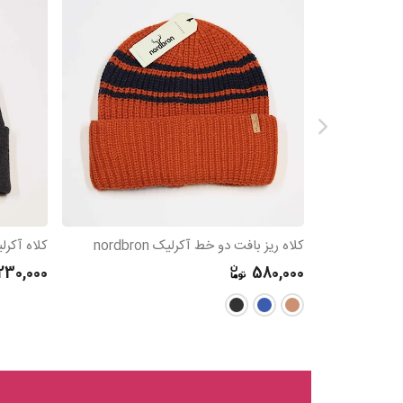
کلاه ریز بافت دو خط آکرلیک nordbron
کلاه آکرلیک لبه ب
230,000
580,000