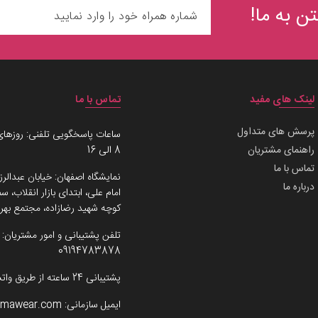
ن به ما!
لینک های مفید
تماس با ما
پرسش های متداول
ساعات پاسخگویی تلفنی: روزهای
راهنمای مشتریان
8 الی 16
تماس با ما
نمایشگاه اصفهان: خیابان عبدالرز
درباره ما
امام علی، ابتدای بازار انقلاب،
کوچه شهید رضازاده، مجتمع بهرو
تلفن پشتیبانی و امور مشتریان:
09194783878
پشتیبانی 24 ساعته از طریق واتساپ
ایمیل سازمانی:
imawear.com