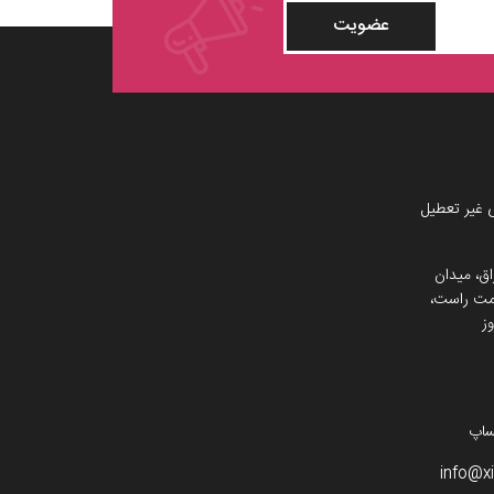
عضویت
 غیر تعطیل
اق، میدان
 سمت راست،
ز
info@x