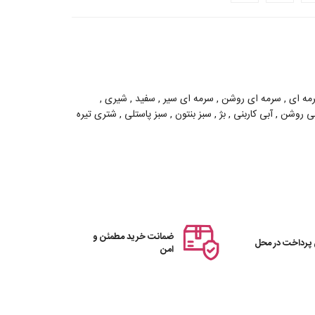
سرمه ای , سرمه ای روشن , سرمه ای سیر , سفید , شیری ,
وشن , آبی کاربنی , بژ , سبز بنتون , سبز پاستلی , شتری تیره
ضمانت خرید مطمئن و
 پرداخت در محل
امن