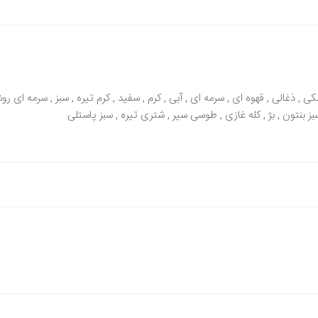
, ذغالی , قهوه ای , سرمه ای , آبی , کرم , سفید , کرم تیره , سبز , سرمه ای 
بز بنتون , بژ , کله غازی , طوسی سیر , شتری تیره , سبز پاستلی