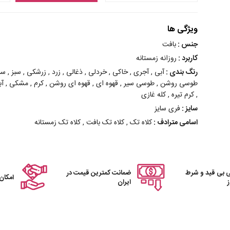
ویژگی ها
جنس :
بافت
کاربرد :
روزانه زمستانه
رنگ بندی :
آبی , آجری , خاکی , خردلی , ذغالی , زرد , زرشکی , سبز , 
طوسی روشن , طوسی سیر , قهوه ای , قهوه ای روشن , کرم , مشکی , آبی ر
, کرم تیره , کله غازی
سایز :
فری سایز
اسامی مترادف :
کلاه تک , کلاه تک بافت , کلاه تک زمستانه
 بی قید و شرط
ضمانت کمترین قیمت در
امکان
ایران