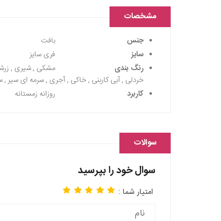
مشخصات
جنس
بافت
سایز
فری سایز
رنگ بندی
مشکی , شیری , زرشکی 
خردلی , آبی کاربنی , خاکی , آجری , سرمه ای سیر , س
کاربرد
روزانه زمستانه
سوالات
سوال خود را بپرسید
امتیار شما :