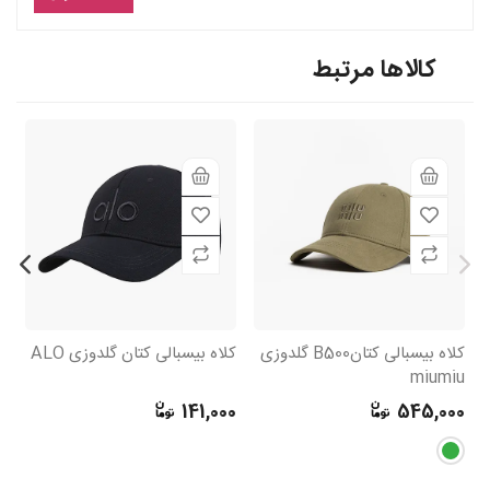
کالاها مرتبط
کلاه بیسبالی کتانB500 گلدوزی
کلاه بیسبالی کتان گلدوزی ALO
کل
miumiu
cap
0
141,000
545,000