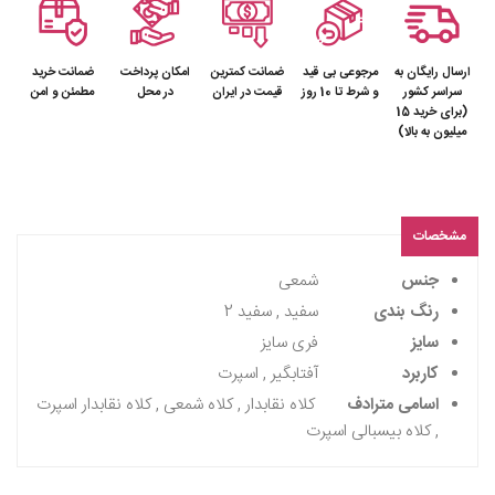
ارسال رایگان به
مرجوعی بی قید
ضمانت کمترین
امکان پرداخت
ضمانت خرید
سراسر کشور
و شرط تا 10 روز
قیمت در ایران
در محل
مطمئن و امن
(برای خرید 15
میلیون به بالا)
مشخصات
جنس
شمعی
رنگ بندی
سفید , سفید 2
سایز
فری سایز
کاربرد
آفتابگیر , اسپرت
اسامی مترادف
کلاه نقابدار , کلاه شمعی , کلاه نقابدار اسپرت
, کلاه بیسبالی اسپرت