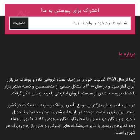
اشتراک برای پیوستن به ما!
عضویت
درباره ما
داستان برند زیماوِر (سرزمین پوشاک)
زیما از سال 1359 فعالیت خود را در زمینه عمده فروشی کلاه و پوشاک در بازار
ایران آغاز نمود و در سال 1400 با تشکل جمعی از متخصصین و کسبه معتبر بازار
با هدف بهره مند شدن از سیستم فروش اینترنتی با برند زیماوِر شکل گرفت.
در حال حاضر زیماوِر بزرگترین مرجع تأمین پوشاک و خرید عمده کلاه در کشور
است. ارزان ترین قیمت موجود در بازارها، بیشترین تنوع محصول، تـحویل
فـوری و رایـگان درب منزل یا محل کار، امکان مرجوعی کالا تا 10 روز از جمله
وجه تمایزهای زیماور با سایر فـروشگـاه های اینترنتی و حتی بازارهای بزرگ هر
شهری است.