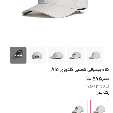
کلاه بیسبالی شمعی گلدوزی Alo
575,000
کد کالا
105662
رنگ بندی