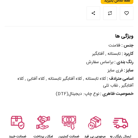
لطفا تماس بگیرید
ویژگی ها
جنس :
فلامنت
کاربرد :
تابستانه , آفتابگیر
رنگ بندی :
براساس سفارش
سایز :
فری سایز
اسامی مترادف :
کلاه تابستانه , کلاه آفتابگیر تابستانه , کلاه آفتابی , کلاه
آفتابگیر , نقاب تلی
خصوصیت ظاهری :
نوع چاپ: دیجیتال(DTF)
ارسال رایگان به
مرجوعی بی قید
ضمانت کمترین
امکان پرداخت
ضمانت خرید