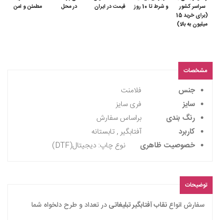
سراسر کشور
و شرط تا 10 روز
قیمت در ایران
در محل
مطمئن و امن
(برای خرید 15
میلیون به بالا)
مشخصات
جنس
فلامنت
سایز
فری سایز
رنگ بندی
براساس سفارش
کاربرد
آفتابگیر , تابستانه
خصوصیت ظاهری
نوع چاپ: دیجیتال(DTF)
توضیحات
سفارش انواع
نقاب آفتابگیر تبلیغاتی
در تعداد و طرح دلخواه شما