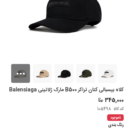
کلاه بیسبالی کتان تراکر B500 مارک ژلاتینی Balensiaga
345,000
کد کالا
105498
ناموجود
رنگ بندی