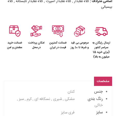
اسامی مترادف :
کلاه نقابدار , کلاه نقابدار اسپرت , کلاه نقابدار تابستانه , کلاه
بیسبالی
ارسال رایگان به
مرجوعی بی قید
ضمانت کمترین
امکان پرداخت
ضمانت خرید
سراسر کشور
و شرط تا 10 روز
قیمت در ایران
در محل
مطمئن و امن
(برای خرید 15
میلیون به بالا)
مشخصات
جنس
کتان
رنگ بندی
مشکی , شیری , نسکافه ای , کرم , سبز ,
خاکی
سایز
فری سایز