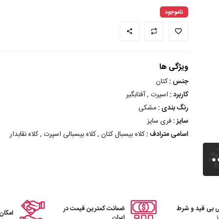
ناموجود
ویژگی ها
جنس :
کتان
کاربرد :
اسپرت , آفتابگیر
رنگ بندی :
مشکی
سایز :
فری سایز
اسامی مترادف :
کلاه بیسبال کتان , کلاه بیسبالی اسپرت , کلاه نقابدار
 بی قید و شرط
ضمانت کمترین قیمت در
امکان
ایران