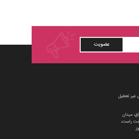
عضویت
 غیر تعطیل
اق، میدان
 سمت راست،
ز