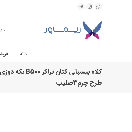
جستجو
خانه
فروشگ
طرح چرم3صلیب