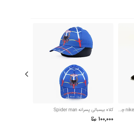
کلاه بیسبالی کتان پشت تور گلدوزی nike چریکی
کلاه بیسبالی پسرانه Spider man
600,000
100,000