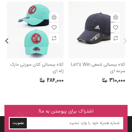
کلاه بیسبالی شمعی Let’s Win
کلاه بیسبالی کتان سوزنی مارک
سرمه ای
ژله ای
گل
0
286,000
310,000
اشتراک برای پیوستن به ما!
عضویت