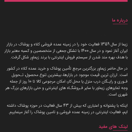
درباره ما
داستان برند زیماوِر (سرزمین پوشاک)
زیما از سال 1359 فعالیت خود را در زمینه عمده فروشی کلاه و پوشاک در بازار
ایران آغاز نمود و در سال 1400 با تشکل جمعی از متخصصین و کسبه معتبر بازار
با هدف بهره مند شدن از سیستم فروش اینترنتی با برند زیماوِر شکل گرفت.
در حال حاضر زیماوِر بزرگترین مرجع تأمین پوشاک و خرید عمده کلاه در کشور
است. ارزان ترین قیمت موجود در بازارها، بیشترین تنوع محصول، تـحویل
فـوری و رایـگان درب منزل یا محل کار، امکان مرجوعی کالا تا 10 روز از جمله
وجه تمایزهای زیماور با سایر فـروشگـاه های اینترنتی و حتی بازارهای بزرگ هر
شهری است.
اینکه با پشتوانه و اعتباری که بیش از 43 سال فعالیت در حوزه پوشاک داشته
ایم، فعالیت اینترنتی در زمینه عمده فروشی و تامین پوشاک را آغاز مینماییم.
لینک های مفید