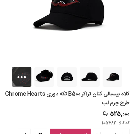
کلاه بیسبالی کتان تراکر B500 تکه دوزی Chrome Hearts
طرح چرم لب
525,000
کد کالا
105482