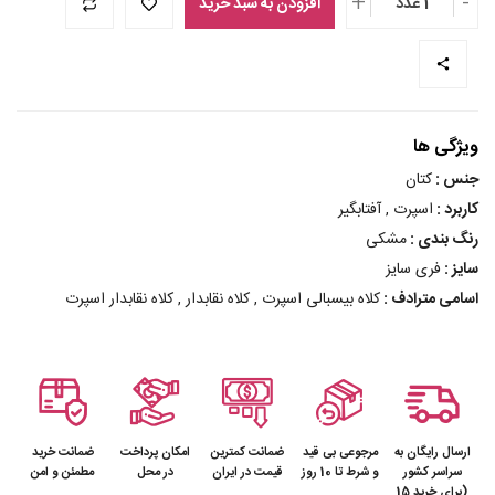
+
-
1 عدد
افزودن به سبد خرید
ویژگی ها
جنس :
کتان
کاربرد :
اسپرت , آفتابگیر
رنگ بندی :
مشکی
سایز :
فری سایز
اسامی مترادف :
کلاه بیسبالی اسپرت , کلاه نقابدار , کلاه نقابدار اسپرت
ارسال رایگان به
مرجوعی بی قید
ضمانت کمترین
امکان پرداخت
ضمانت خرید
سراسر کشور
و شرط تا 10 روز
قیمت در ایران
در محل
مطمئن و امن
(برای خرید 15