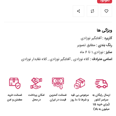
ناموجود
ویژگی ها
کاربرد :
آفتابگیر نوزادی
رنگ بندی :
مطابق تصویر
سایز :
نوزادی 1 تا 6 ماه
اسامی مترادف :
کلاه نوزادی , آفتابگیر نوزادی , کلاه نقابدار نوزادی
ارسال رایگان به
مرجوعی بی قید
ضمانت کمترین
امکان پرداخت
ضمانت خرید
سراسر کشور
و شرط تا 10 روز
قیمت در ایران
در محل
مطمئن و امن
(برای خرید 15
میلیون به بالا)