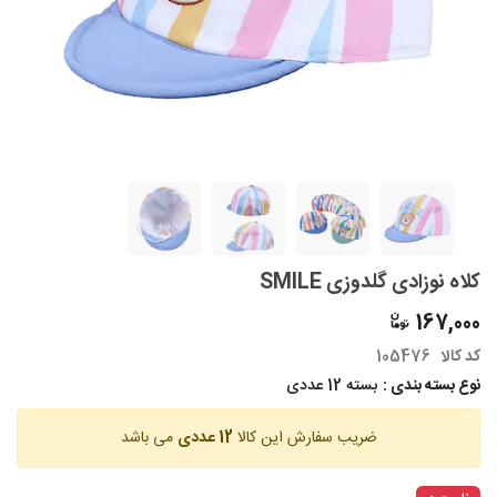
کلاه نوزادی گلدوزی SMILE
167,000
کد کالا
105476
نوع بسته بندی :
بسته 12 عددی
ضریب سفارش این کالا
12 عددی
می باشد