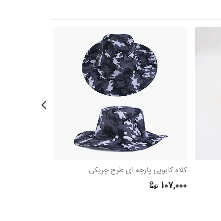
کلاه کابویی پارچه ای طرح چریکی
کلاه کابویی اس
304,000
107,000