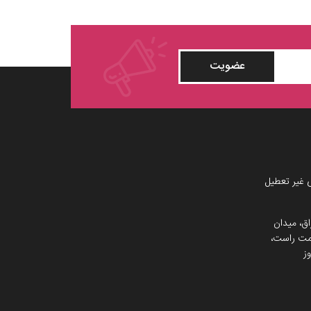
عضویت
 غیر تعطیل
اق، میدان
 سمت راست،
ز