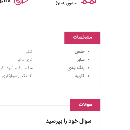
تا 10 روز
میلیون به بالا)
مشخصات
جنس
کنفی
سایز
فری سایز
رنگ بندی
سفید , کرم تیره , ک
کاربرد
آفتابگیر , سوارکاری
سوالات
سوال خود را بپرسید