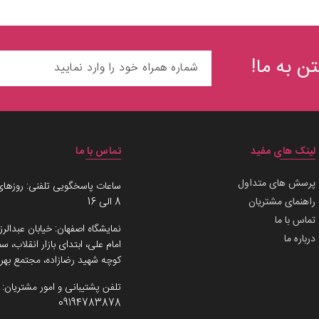
ن به ما!
لینک های مفید
تماس با ما
پرسش های متداول
ساعات پاسخگویی تلفنی: روزهای
راهنمای مشتریان
8 الی 16
تماس با ما
نمایشگاه اصفهان: خیابان عبدالرز
درباره ما
امام علی، ابتدای بازار انقلاب،
کوچه شهید رضازاده، مجتمع بهرو
تلفن پشتیبانی و امور مشتریان:
09194783878