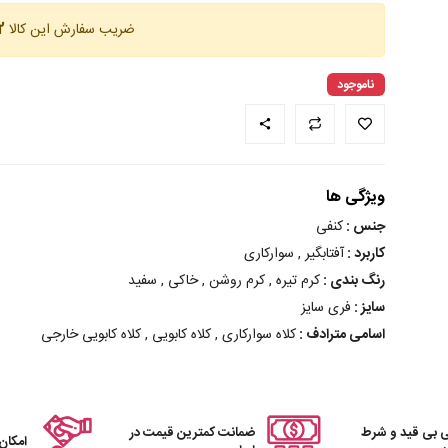
ضریب سفارش این کالا
12 
ناموجود
ویژگی ها
جنس :
کنفی
کاربرد :
آفتابگیر , سوارکاری
رنگ بندی :
کرم تیره , کرم روشن , خاکی , سفید
سایز :
فری سایز
اسامی مترادف :
کلاه سوارکاری , کلاه کابویی , کلاه کابویی خارجی
 بی قید و شرط
ضمانت کمترین قیمت در
امکان