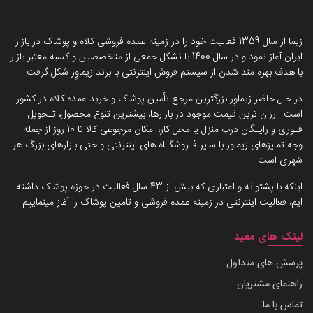
داستان برند زیماوِر (سرزمین پوشاک)
زیما از سال 1359 فعالیت خود را در زمینه عمده فروشی کلاه و پوشاک در بازار
ایران آغاز نمود و در سال 1400 با تشکل جمعی از متخصصین و کسبه معتبر بازار
با هدف بهره مند شدن از سیستم فروش اینترنتی با برند زیماوِر شکل گرفت.
در حال حاضر زیماوِر بزرگترین مرجع تأمین پوشاک و خرید عمده کلاه در کشور
است. ارزان ترین قیمت موجود در بازارها، بیشترین تنوع محصول، تـحویل
فـوری و رایـگان درب منزل یا محل کار، امکان مرجوعی کالا تا 10 روز از جمله
وجه تمایزهای زیماور با سایر فـروشگـاه های اینترنتی و حتی بازارهای بزرگ هر
شهری است.
اینکه با پشتوانه و اعتباری که بیش از 43 سال فعالیت در حوزه پوشاک داشته
ایم، فعالیت اینترنتی در زمینه عمده فروشی و تامین پوشاک را آغاز مینماییم.
لینک های مفید
پرسش های متداول
راهنمای مشتریان
تماس با ما