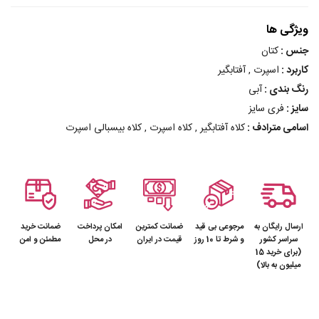
ویژگی ها
جنس :
کتان
کاربرد :
اسپرت , آفتابگیر
رنگ بندی :
آبی
سایز :
فری سایز
اسامی مترادف :
کلاه آفتابگیر , کلاه اسپرت , کلاه بیسبالی اسپرت
ارسال رایگان به
مرجوعی بی قید
ضمانت کمترین
امکان پرداخت
ضمانت خرید
سراسر کشور
و شرط تا 10 روز
قیمت در ایران
در محل
مطمئن و امن
(برای خرید 15
میلیون به بالا)