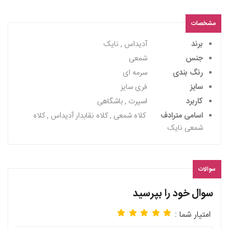
مشخصات
برند
آدیداس , نایک
جنس
شمعی
رنگ بندی
سرمه ای
سایز
فری سایز
کاربرد
اسپرت , باشگاهی
اسامی مترادف
کلاه شمعی , کلاه نقابدار آدیداس , کلاه
شمعی نایک
سوالات
سوال خود را بپرسید
امتیار شما :