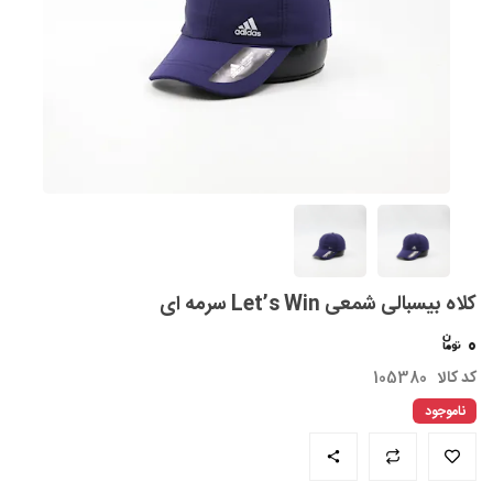
کلاه بیسبالی شمعی Let’s Win سرمه ای
0
کد کالا
105380
ناموجود