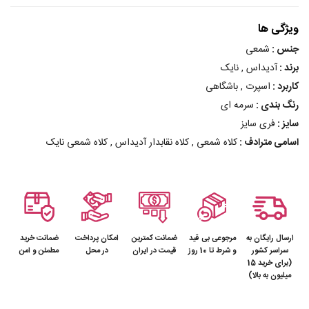
ویژگی ها
جنس :
شمعی
برند :
آدیداس , نایک
کاربرد :
اسپرت , باشگاهی
رنگ بندی :
سرمه ای
سایز :
فری سایز
اسامی مترادف :
کلاه شمعی , کلاه نقابدار آدیداس , کلاه شمعی نایک
ارسال رایگان به
مرجوعی بی قید
ضمانت کمترین
امکان پرداخت
ضمانت خرید
سراسر کشور
و شرط تا 10 روز
قیمت در ایران
در محل
مطمئن و امن
(برای خرید 15
میلیون به بالا)