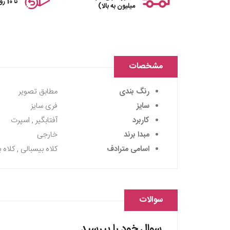
تا 10 روز
میلیون به بالا)
مشخصات
رنگ بندی
مطابق تصویر
سایز
فری سایز
کاربرد
آفتابگیر , اسپرت
مبدا برند
خارجی
اسامی مترادف
کلاه بیسبالی , کلاه 
سوالات
سوال خود را بپرسید