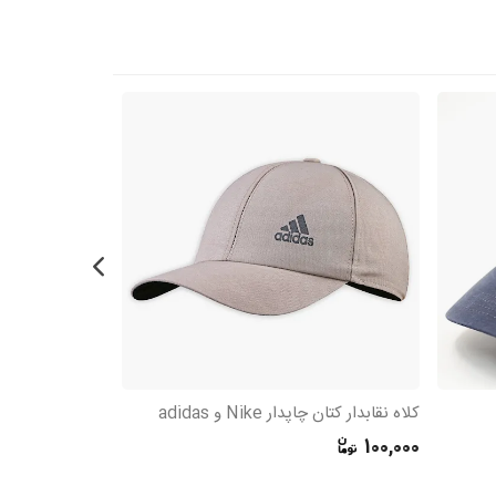
کلاه نقابدار کتان چاپدار Nike و adidas
کلاه بیسبالی کتا
450,000
100,000