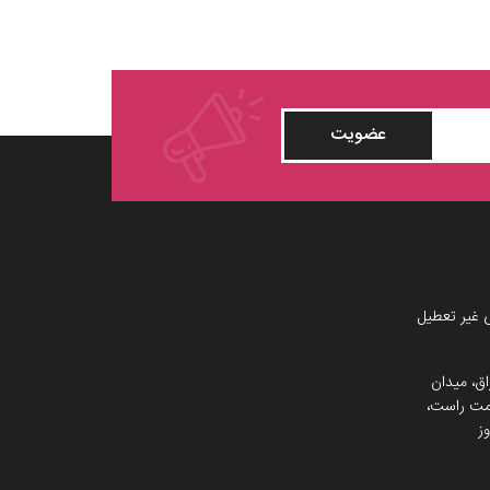
عضویت
 غیر تعطیل
اق، میدان
 سمت راست،
ز