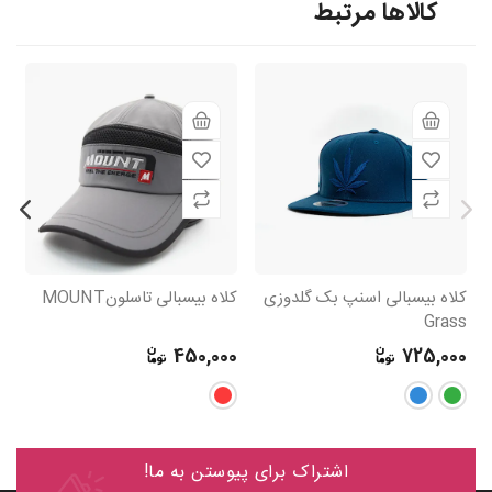
کالاها مرتبط
کلاه بیسبالی اسنپ بک گلدوزی
کلاه بیسبالی تاسلونMOUNT
کل
Grass
دوز
0
450,000
725,000
اشتراک برای پیوستن به ما!