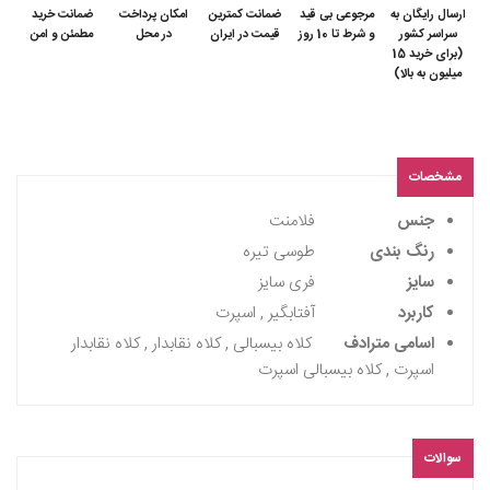
ارسال رایگان به
مرجوعی بی قید
ضمانت کمترین
امکان پرداخت
ضمانت خرید
سراسر کشور
و شرط تا 10 روز
قیمت در ایران
در محل
مطمئن و امن
(برای خرید 15
میلیون به بالا)
مشخصات
جنس
فلامنت
رنگ بندی
طوسی تیره
سایز
فری سایز
کاربرد
آفتابگیر , اسپرت
اسامی مترادف
کلاه بیسبالی , کلاه نقابدار , کلاه نقابدار
اسپرت , کلاه بیسبالی اسپرت
سوالات