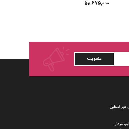
925,000
675,000
عضویت
 غیر تعطیل
اق، میدان