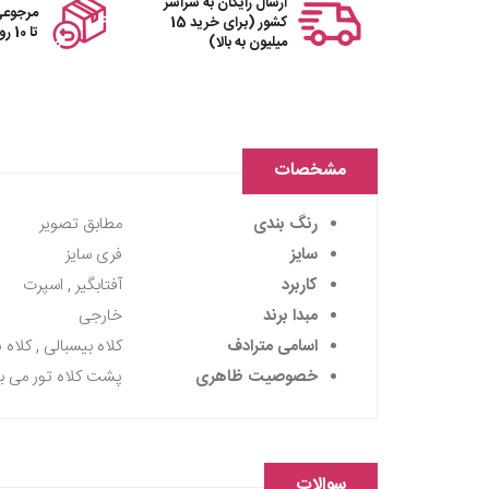
ارسال رایگان به سراسر
مرجوعی
کشور (برای خرید 15
تا 10 روز
میلیون به بالا)
مشخصات
رنگ بندی
مطابق تصویر
سایز
فری سایز
کاربرد
آفتابگیر , اسپرت
مبدا برند
خارجی
اسامی مترادف
کلاه بیسبالی , کلاه ن
خصوصیت ظاهری
پشت کلاه تور می باش
سوالات