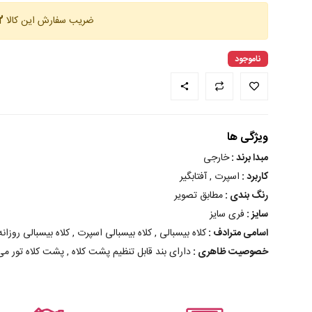
ضریب سفارش این کالا
12 
ناموجود
ویژگی ها
مبدا برند :
خارجی
کاربرد :
اسپرت , آفتابگیر
رنگ بندی :
مطابق تصویر
سایز :
فری سایز
اسامی مترادف :
کلاه بیسبالی , کلاه بیسبالی اسپرت , کلاه بیسبالی روزانه ,
خصوصیت ظاهری :
دارای بند قابل تنظیم پشت کلاه , پشت کلاه تور می