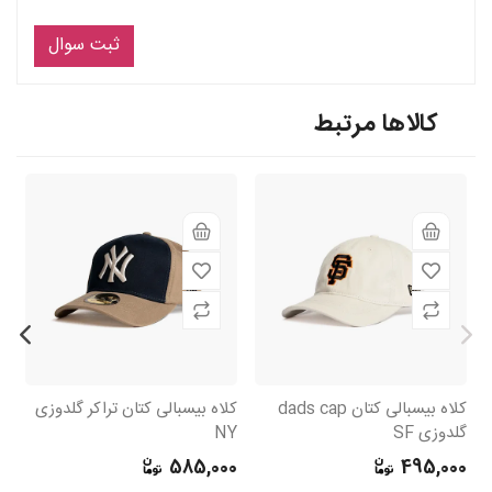
ثبت سوال
کالاها مرتبط
کلاه بیسبالی کتان dads cap
کلاه بیسبالی کتان تراکر گلدوزی
گلدوزی SF
NY
بی
0
585,000
495,000