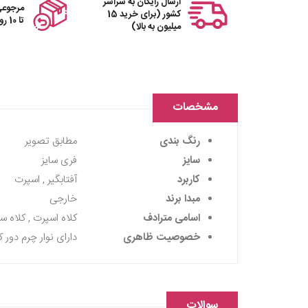
ارسال رایگان به سراسر
مرجوعی
کشور (برای خرید 15
تا 10 روز
میلیون به بالا)
مشخصات
رنگ بندی
مطابق تصویر
سایز
فری سایز
کاربرد
آفتابگیر , اسپرت
مبدا برند
خارجی
اسامی مترادف
کلاه اسپرت , کلاه 
خصوصیت ظاهری
دارای نوار چرم دور ک
سوالات