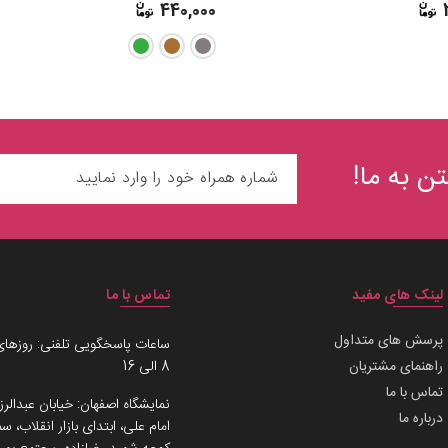
440,000
ن به ما!
لینک های مفید
تماس با ما
پرسش های متداول
ساعات پاسخگویی تلفنی: روزهای
راهنمای مشتریان
8 الی 16
تماس با ما
نمایشگاه اصفهان: خیابان عبدالرز
درباره ما
امام علی، ابتدای بازار انقلاب،