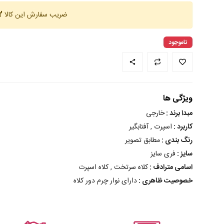
ضریب سفارش این کالا
12 
ناموجود
ویژگی ها
مبدا برند :
خارجی
کاربرد :
اسپرت , آفتابگیر
رنگ بندی :
مطابق تصویر
سایز :
فری سایز
اسامی مترادف :
کلاه سرتخت , کلاه اسپرت
خصوصیت ظاهری :
دارای نوار چرم دور کلاه