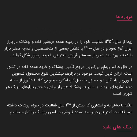
درباره ما
داستان برند زیماوِر (سرزمین پوشاک)
زیما از سال 1359 فعالیت خود را در زمینه عمده فروشی کلاه و پوشاک در بازار
ایران آغاز نمود و در سال 1400 با تشکل جمعی از متخصصین و کسبه معتبر بازار
با هدف بهره مند شدن از سیستم فروش اینترنتی با برند زیماوِر شکل گرفت.
در حال حاضر زیماوِر بزرگترین مرجع تأمین پوشاک و خرید عمده کلاه در کشور
است. ارزان ترین قیمت موجود در بازارها، بیشترین تنوع محصول، تـحویل
فـوری و رایـگان درب منزل یا محل کار، امکان مرجوعی کالا تا 10 روز از جمله
وجه تمایزهای زیماور با سایر فـروشگـاه های اینترنتی و حتی بازارهای بزرگ هر
شهری است.
اینکه با پشتوانه و اعتباری که بیش از 43 سال فعالیت در حوزه پوشاک داشته
ایم، فعالیت اینترنتی در زمینه عمده فروشی و تامین پوشاک را آغاز مینماییم.
لینک های مفید