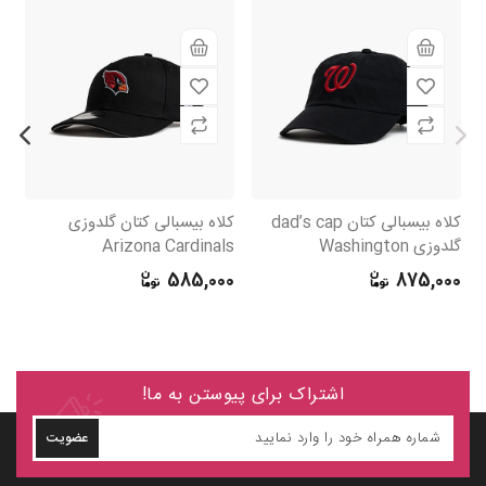
کلاه بیسبالی کتان dad’s cap
کلاه بیسبالی کتان گلدوزی
کل
گلدوزی Washington
Arizona Cardinals
Nationals
0
585,000
875,000
اشتراک برای پیوستن به ما!
عضویت