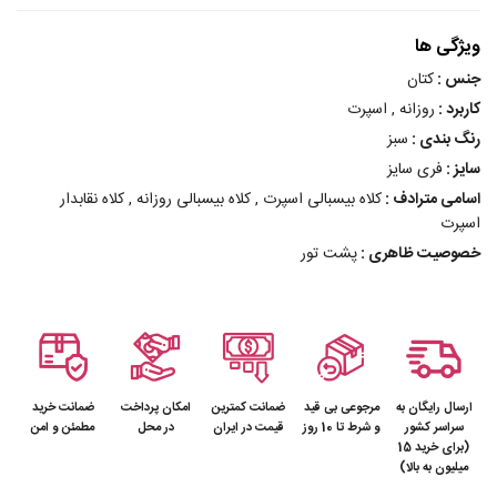
ویژگی ها
جنس :
کتان
کاربرد :
روزانه , اسپرت
رنگ بندی :
سبز
سایز :
فری سایز
اسامی مترادف :
کلاه بیسبالی اسپرت , کلاه بیسبالی روزانه , کلاه نقابدار
اسپرت
خصوصیت ظاهری :
پشت تور
ارسال رایگان به
مرجوعی بی قید
ضمانت کمترین
امکان پرداخت
ضمانت خرید
سراسر کشور
و شرط تا 10 روز
قیمت در ایران
در محل
مطمئن و امن
(برای خرید 15
میلیون به بالا)