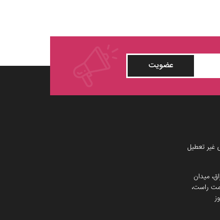
عضویت
 غیر تعطیل
اق، میدان
 سمت راست،
ز