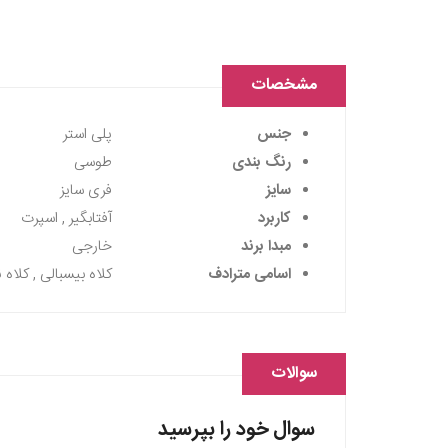
مشخصات
جنس
پلی استر
رنگ بندی
طوسی
سایز
فری سایز
کاربرد
آفتابگیر , اسپرت
مبدا برند
خارجی
اسامی مترادف
کلاه بیسبالی , کلاه ن
سوالات
سوال خود را بپرسید