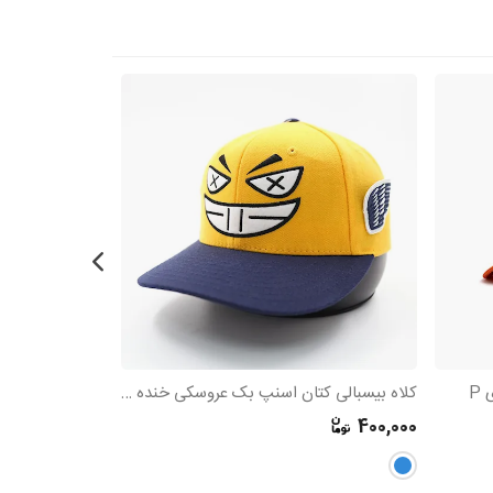
کلاه بیسبالی کتان اسنپ بک عروسکی خنده شیطانی
کلاه بیسبالی کتان گل
655,000
400,000