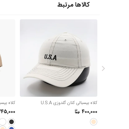
کالاها مرتبط
کلاه بیسبالی کتان گلدوزی U.S.A
745,000
400,000