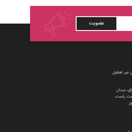
عضویت
 غیر تعطیل
اق، میدان
 سمت راست،
ز