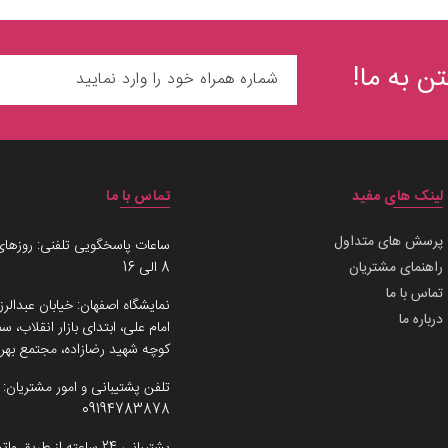
ن به ما!
لینک های مفید
تماس با ما
پرسش های متداول
ساعات پاسخگویی تلفنی: روزهای
راهنمای مشتریان
8 الی 16
تماس با ما
نمایشگاه اصفهان: خیابان عبدالرز
درباره ما
امام علی، ابتدای بازار انقلاب،
کوچه شهید رضازاده، مجتمع بهرو
تلفن پشتیبانی و امور مشتریان:
09194783878