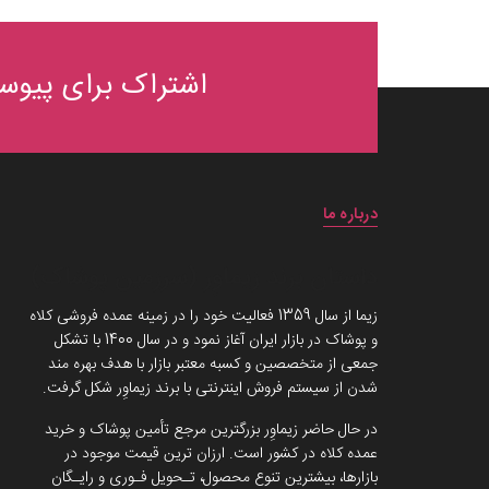
اشتراک برای پیوست
درباره ما
داستان برند زیماوِر (سرزمین پوشاک)
زیما از سال 1359 فعالیت خود را در زمینه عمده فروشی کلاه
و پوشاک در بازار ایران آغاز نمود و در سال 1400 با تشکل
جمعی از متخصصین و کسبه معتبر بازار با هدف بهره مند
شدن از سیستم فروش اینترنتی با برند زیماوِر شکل گرفت.
در حال حاضر زیماوِر بزرگترین مرجع تأمین پوشاک و خرید
عمده کلاه در کشور است. ارزان ترین قیمت موجود در
بازارها، بیشترین تنوع محصول، تـحویل فـوری و رایـگان