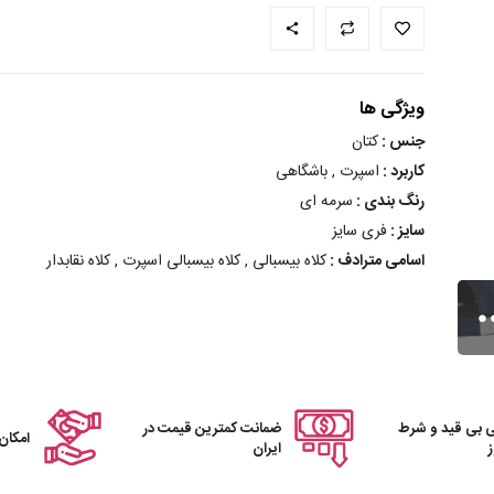
ویژگی ها
جنس :
کتان
کاربرد :
اسپرت , باشگاهی
رنگ بندی :
سرمه ای
سایز :
فری سایز
اسامی مترادف :
کلاه بیسبالی , کلاه بیسبالی اسپرت , کلاه نقابدار
 بی قید و شرط
ضمانت کمترین قیمت در
امکان
ایران