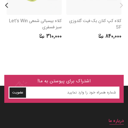
کلاه کپ کتان بک فیت گلدوزی
کلاه بیسبالی شمعی Let’s Win
SF
سبز فسفری
s
0
310,000
840,000
اشتراک برای پیوستن به ما!
عضویت
درباره ما