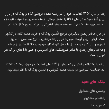
داستان برند زیماوِر (سرزمین پوشاک)
زیما از سال 1359 فعالیت خود را در زمینه عمده فروشی کلاه و پوشاک در بازار
ایران آغاز نمود و در سال 1400 با تشکل جمعی از متخصصین و کسبه معتبر بازار
با هدف بهره مند شدن از سیستم فروش اینترنتی با برند زیماوِر شکل گرفت.
در حال حاضر زیماوِر بزرگترین مرجع تأمین پوشاک و خرید عمده کلاه در کشور
است. ارزان ترین قیمت موجود در بازارها، بیشترین تنوع محصول، تـحویل
فـوری و رایـگان درب منزل یا محل کار، امکان مرجوعی کالا تا 10 روز از جمله
وجه تمایزهای زیماور با سایر فـروشگـاه های اینترنتی و حتی بازارهای بزرگ هر
شهری است.
اینکه با پشتوانه و اعتباری که بیش از 43 سال فعالیت در حوزه پوشاک داشته
ایم، فعالیت اینترنتی در زمینه عمده فروشی و تامین پوشاک را آغاز مینماییم.
لینک های مفید
پرسش های متداول
راهنمای مشتریان
تماس با ما