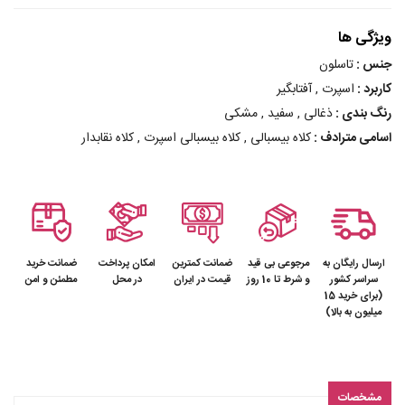
ویژگی ها
جنس :
تاسلون
کاربرد :
اسپرت , آفتابگیر
رنگ بندی :
ذغالی , سفید , مشکی
اسامی مترادف :
کلاه بیسبالی , کلاه بیسبالی اسپرت , کلاه نقابدار
ارسال رایگان به
مرجوعی بی قید
ضمانت کمترین
امکان پرداخت
ضمانت خرید
سراسر کشور
و شرط تا 10 روز
قیمت در ایران
در محل
مطمئن و امن
(برای خرید 15
میلیون به بالا)
مشخصات