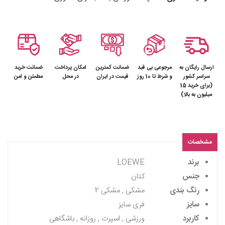
ارسال رایگان به
مرجوعی بی قید
ضمانت کمترین
امکان پرداخت
ضمانت خرید
سراسر کشور
و شرط تا 10 روز
قیمت در ایران
در محل
مطمئن و امن
(برای خرید 15
میلیون به بالا)
مشخصات
برند
LOEWE
جنس
کتان
رنگ بندی
مشکی , مشکی 2
سایز
فری سایز
کاربرد
ورزشی , اسپرت , روزانه , باشگاهی