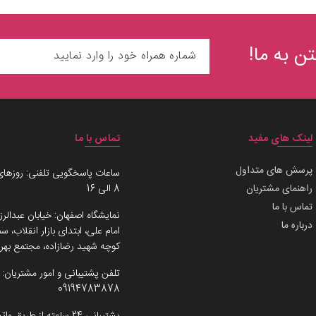
ن به ما!
لینک های مفید
تماس با ما
پرسش های متداول
ساعات پاسخگویی تلفنی: روزهای
راهنمای مشتریان
8 الی 16
تماس با ما
نمایشگاه اصفهان: خیابان عبدالرز
درباره ما
امام علی، ابتدای بازار انقلاب،
کوچه شهید رضازاده، مجتمع بهرو
تلفن پشتیبانی و امور مشتریان:
09194783878