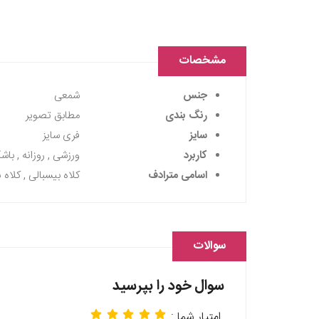
مشخصات
جنس
شمعی
رنگ بندی
مطابق تصویر
سایز
فری سایز
کاربرد
ورزشی , روزانه , باش
اسامی مترادف
کلاه بیسبالی , کلاه نق
سوالات
سوال خود را بپرسید
امتیار شما :