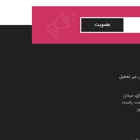
عضویت
 غیر تعطیل
اق، میدان
 سمت راست،
ز