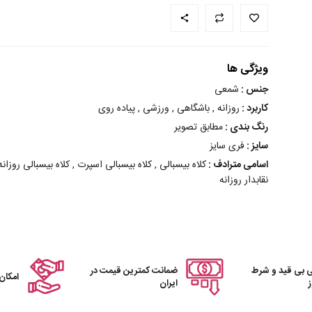
ویژگی ها
جنس :
شمعی
کاربرد :
روزانه , باشگاهی , ورزشی , پیاده روی
رنگ بندی :
مطابق تصویر
سایز :
فری سایز
اسامی مترادف :
کلاه بیسبالی , کلاه بیسبالی اسپرت , کلاه بیسبالی روزانه , 
نقابدار روزانه
 بی قید و شرط
ضمانت کمترین قیمت در
امکان
ایران