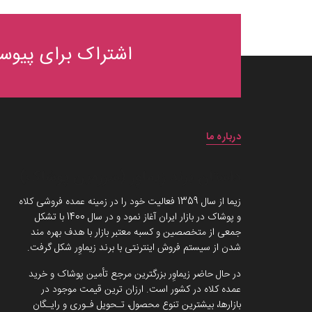
اشتراک برای پیوست
درباره ما
داستان برند زیماوِر (سرزمین پوشاک)
زیما از سال 1359 فعالیت خود را در زمینه عمده فروشی کلاه
و پوشاک در بازار ایران آغاز نمود و در سال 1400 با تشکل
جمعی از متخصصین و کسبه معتبر بازار با هدف بهره مند
شدن از سیستم فروش اینترنتی با برند زیماوِر شکل گرفت.
در حال حاضر زیماوِر بزرگترین مرجع تأمین پوشاک و خرید
عمده کلاه در کشور است. ارزان ترین قیمت موجود در
بازارها، بیشترین تنوع محصول، تـحویل فـوری و رایـگان