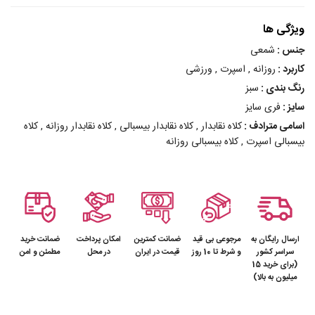
ویژگی ها
جنس :
شمعی
کاربرد :
روزانه , اسپرت , ورزشی
رنگ بندی :
سبز
سایز :
فری سایز
اسامی مترادف :
کلاه نقابدار , کلاه نقابدار بیسبالی , کلاه نقابدار روزانه , کلاه
بیسبالی اسپرت , کلاه بیسبالی روزانه
ارسال رایگان به
مرجوعی بی قید
ضمانت کمترین
امکان پرداخت
ضمانت خرید
سراسر کشور
و شرط تا 10 روز
قیمت در ایران
در محل
مطمئن و امن
(برای خرید 15
میلیون به بالا)