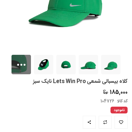
کلاه بیسبالی شمعی Lets Win Pro نایک سبز
185,000
کد کالا
104726
ناموجود