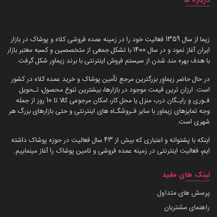
درباره ما
داستان برند زیماوِر (سرزمین پوشاک)
زیما از سال 1359 فعالیت خود را در زمینه عمده فروشی کلاه و پوشاک در بازار
ایران آغاز نمود و در سال 1400 با تشکل جمعی از متخصصین و کسبه معتبر بازار
با هدف بهره مند شدن از سیستم فروش اینترنتی با برند زیماوِر شکل گرفت.
در حال حاضر زیماوِر بزرگترین مرجع تأمین پوشاک و خرید عمده کلاه در کشور
است. ارزان ترین قیمت موجود در بازارها، بیشترین تنوع محصول، تـحویل
فـوری و رایـگان درب منزل یا محل کار، امکان مرجوعی کالا تا 10 روز از جمله
وجه تمایزهای زیماور با سایر فـروشگـاه های اینترنتی و حتی بازارهای بزرگ هر
شهری است.
اینکه با پشتوانه و اعتباری که بیش از 43 سال فعالیت در حوزه پوشاک داشته
ایم، فعالیت اینترنتی در زمینه عمده فروشی و تامین پوشاک را آغاز مینماییم.
لینک های مفید
پرسش های متداول
راهنمای مشتریان