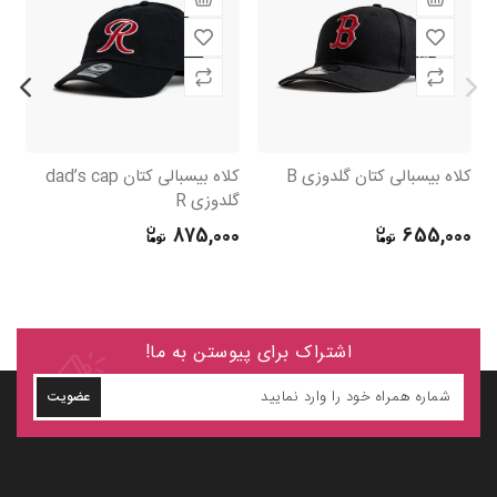
کلاه بیسبالی کتان گلدوزی B
کلاه بیسبالی کتان dad’s cap
کل
گلدوزی R
ر
0
875,000
655,000
اشتراک برای پیوستن به ما!
عضویت