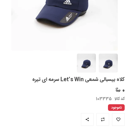
کلاه بیسبالی شمعی Let’s Win سرمه ای تیره
0
کد کالا
103335
ناموجود