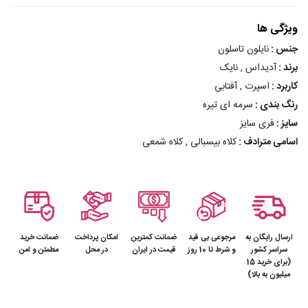
ویژگی ها
جنس :
نایلون تاسلون
برند :
آدیداس , نایک
کاربرد :
اسپرت , آفتابی
رنگ بندی :
سرمه ای تیره
سایز :
فری سایز
اسامی مترادف :
کلاه بیسبالی , کلاه شمعی
ارسال رایگان به
مرجوعی بی قید
ضمانت کمترین
امکان پرداخت
ضمانت خرید
سراسر کشور
و شرط تا 10 روز
قیمت در ایران
در محل
مطمئن و امن
(برای خرید 15
میلیون به بالا)