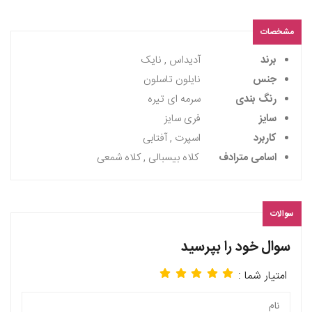
مشخصات
برند
آدیداس , نایک
جنس
نایلون تاسلون
رنگ بندی
سرمه ای تیره
سایز
فری سایز
کاربرد
اسپرت , آفتابی
اسامی مترادف
کلاه بیسبالی , کلاه شمعی
سوالات
سوال خود را بپرسید
امتیار شما :