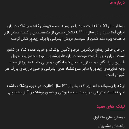
درباره ما
داستان برند زیماوِر (سرزمین پوشاک)
زیما از سال 1359 فعالیت خود را در زمینه عمده فروشی کلاه و پوشاک در بازار
ایران آغاز نمود و در سال 1400 با تشکل جمعی از متخصصین و کسبه معتبر بازار
با هدف بهره مند شدن از سیستم فروش اینترنتی با برند زیماوِر شکل گرفت.
در حال حاضر زیماوِر بزرگترین مرجع تأمین پوشاک و خرید عمده کلاه در کشور
است. ارزان ترین قیمت موجود در بازارها، بیشترین تنوع محصول، تـحویل
فـوری و رایـگان درب منزل یا محل کار، امکان مرجوعی کالا تا 10 روز از جمله
وجه تمایزهای زیماور با سایر فـروشگـاه های اینترنتی و حتی بازارهای بزرگ هر
شهری است.
اینکه با پشتوانه و اعتباری که بیش از 43 سال فعالیت در حوزه پوشاک داشته
ایم، فعالیت اینترنتی در زمینه عمده فروشی و تامین پوشاک را آغاز مینماییم.
لینک های مفید
پرسش های متداول
راهنمای مشتریان