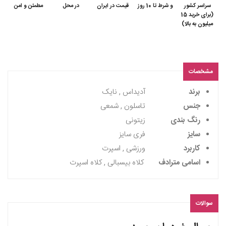
سراسر کشور
و شرط تا 10 روز
قیمت در ایران
در محل
مطمئن و امن
(برای خرید 15
میلیون به بالا)
مشخصات
برند
آدیداس , نایک
جنس
تاسلون , شمعی
رنگ بندی
زیتونی
سایز
فری سایز
کاربرد
ورزشی , اسپرت
اسامی مترادف
کلاه بیسبالی , کلاه اسپرت
سوالات