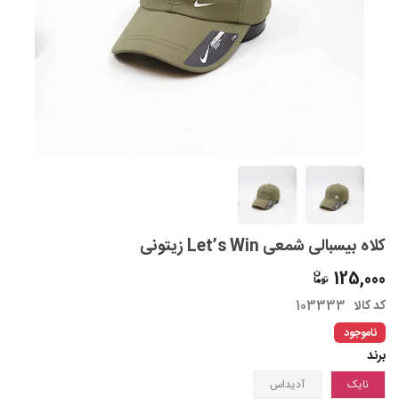
کلاه بیسبالی شمعی Let’s Win زیتونی
125,000
کد کالا
103333
ناموجود
برند
نایک
آدیداس