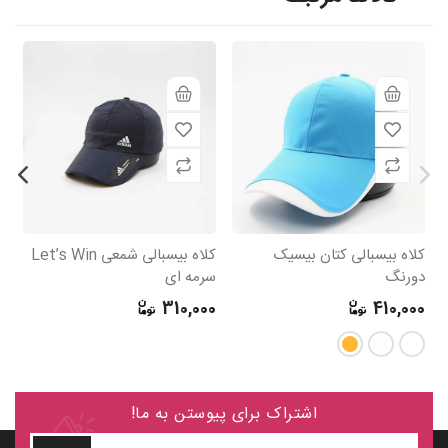
کلاه بیسبالی کتان بیسیک
کلاه بیسبالی شمعی Let’s Win
کل
دورنگ
سرمه ای
AIL
0
310,000
410,000
اشتراک برای پیوستن به ما!