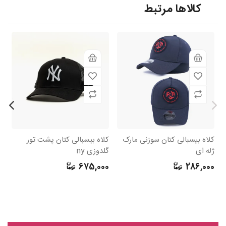
کالاها مرتبط
کلاه بیسبالی کتان سوزنی مارک
کلاه بیسبالی کتان پشت تور
کل
ژله ای
گلدوزی ny
طو
0
675,000
286,000