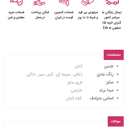
ارسال رایگان به
مرجوعی بی قید
ضمانت کمترین
امکان پرداخت
ضمانت خرید
سراسر کشور
و شرط تا 10 روز
قیمت در ایران
در محل
مطمئن و امن
(برای خرید 15
میلیون به بالا)
مشخصات
جنس
کتان
رنگ بندی
ذغالی , سرمه ای , کرم , سبز , خاکی
سایز
فری سایز
مبدا برند
خارجی
اسامی مترادف
کلاه کتان
سوالات