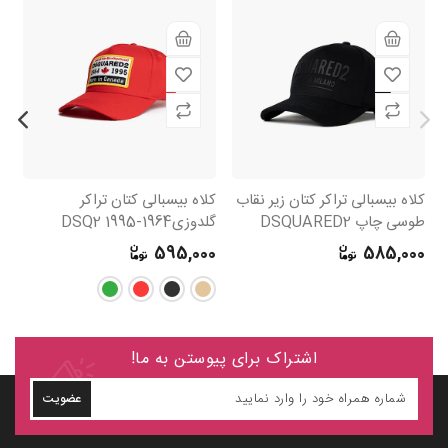
کلاه بیسبالی تراکر کتان زیر نقاب
کلاه بیسبالی کتان تراکر
کل
طوسی چاپ DSQUARED2
گلدوزی1964-1995 DSQ2
گلدو
0
595,000
585,000
اشتراک برای پیوستن به ما!
عضویت