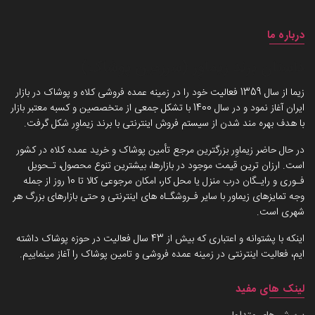
درباره ما
داستان برند زیماوِر (سرزمین پوشاک)
زیما از سال 1359 فعالیت خود را در زمینه عمده فروشی کلاه و پوشاک در بازار
ایران آغاز نمود و در سال 1400 با تشکل جمعی از متخصصین و کسبه معتبر بازار
با هدف بهره مند شدن از سیستم فروش اینترنتی با برند زیماوِر شکل گرفت.
در حال حاضر زیماوِر بزرگترین مرجع تأمین پوشاک و خرید عمده کلاه در کشور
است. ارزان ترین قیمت موجود در بازارها، بیشترین تنوع محصول، تـحویل
فـوری و رایـگان درب منزل یا محل کار، امکان مرجوعی کالا تا 10 روز از جمله
وجه تمایزهای زیماور با سایر فـروشگـاه های اینترنتی و حتی بازارهای بزرگ هر
شهری است.
اینکه با پشتوانه و اعتباری که بیش از 43 سال فعالیت در حوزه پوشاک داشته
ایم، فعالیت اینترنتی در زمینه عمده فروشی و تامین پوشاک را آغاز مینماییم.
لینک های مفید