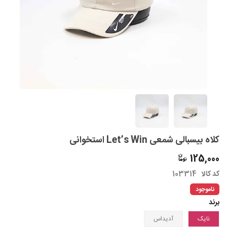
کلاه بیسبالی شمعی Let’s Win استخوانی
125,000
کد کالا
103314
ناموجود
برند
نایک
آدیداس