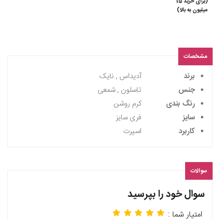
(برای خرید 15
میلیون به بالا)
مشخصات
برند
آدیداس , نایک
جنس
تاسلون , شمعی
رنگ بندی
کرم روشن
سایز
فری سایز
کاربرد
اسپرت
سوالات
سوال خود را بپرسید
امتیار شما :