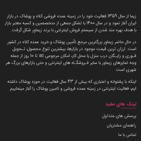
داستان برند زیماوِر (سرزمین پوشاک)
زیما از سال 1359 فعالیت خود را در زمینه عمده فروشی کلاه و پوشاک در بازار
ایران آغاز نمود و در سال 1400 با تشکل جمعی از متخصصین و کسبه معتبر بازار
با هدف بهره مند شدن از سیستم فروش اینترنتی با برند زیماوِر شکل گرفت.
در حال حاضر زیماوِر بزرگترین مرجع تأمین پوشاک و خرید عمده کلاه در کشور
است. ارزان ترین قیمت موجود در بازارها، بیشترین تنوع محصول، تـحویل
فـوری و رایـگان درب منزل یا محل کار، امکان مرجوعی کالا تا 10 روز از جمله
وجه تمایزهای زیماور با سایر فـروشگـاه های اینترنتی و حتی بازارهای بزرگ هر
شهری است.
اینکه با پشتوانه و اعتباری که بیش از 43 سال فعالیت در حوزه پوشاک داشته
ایم، فعالیت اینترنتی در زمینه عمده فروشی و تامین پوشاک را آغاز مینماییم.
لینک های مفید
پرسش های متداول
راهنمای مشتریان
تماس با ما