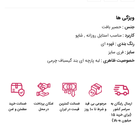
ویژگی ها
جنس :
حصیر بافت
کاربرد :
مناسب استایل روزانه , شاپو
رنگ بندی :
قهوه ای
سایز :
فری سایز
خصوصیت ظاهری :
لبه پارچه ای بند گیسباف چرمی
ارسال رایگان به
مرجوعی بی قید
ضمانت کمترین
امکان پرداخت
ضمانت خرید
سراسر کشور
و شرط تا 10 روز
قیمت در ایران
در محل
مطمئن و امن
(برای خرید 15
میلیون به بالا)