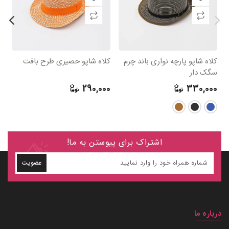
کلاه شاپو پارچه نواری باند چرم
کلاه شاپو حصیری طرح بافت
ک
سگک دار
0
290,000
330,000
اشتراک برای پیوستن به ما!
عضویت
درباره ما