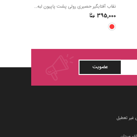
نقاب آفتابگیر حصیری رولی پشت پاپیون لبه فلس دار مارک فلزی BE
280,000
395,000
عضویت
 غیر تعطیل
اق، میدان