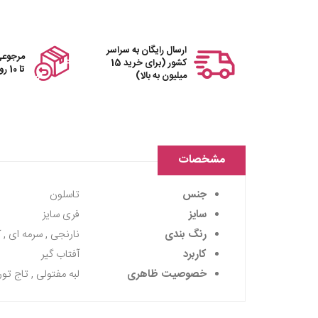
ارسال رایگان به سراسر
مرجوعی
کشور (برای خرید 15
تا 10 روز
میلیون به بالا)
مشخصات
جنس
تاسلون
سایز
فری سایز
رنگ بندی
نارنجی , سرمه ای , ک
کاربرد
آفتاب گیر
خصوصیت ظاهری
لبه مفتولی , تاج تور