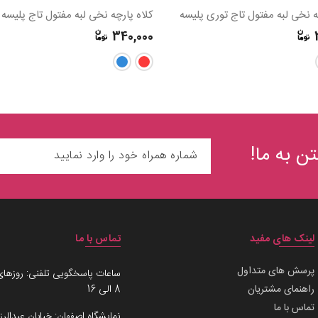
ه نخی لبه مفتول تاج توری پلیسه
کلاه پارچه نخی لبه مفتول تاج پلیسه
340,000
ن به ما!
لینک های مفید
تماس با ما
پرسش های متداول
ساعات پاسخگویی تلفنی: روزهای
راهنمای مشتریان
8 الی 16
تماس با ما
نمایشگاه اصفهان: خیابان عبدالرز