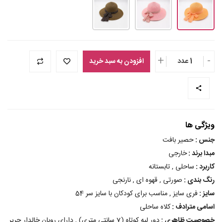
+
-
1 عدد
افزودن به سبد خرید
ویژگی ها
جنس :
حصیر بافت
مبدا برند :
خارجی
کاربرد :
ساحلی , تابستانه
رنگ بندی :
صورتی , قهوه ای , نارنجی
سایز :
فری سایز , مناسب برای کودکان با سایز سر 54
اسامی مترادف :
کلاه ساحلی
خصوصیت ظاهری :
دور لبه کوتاه (7 سانتی متری) , دارای روبان خالدار حریر