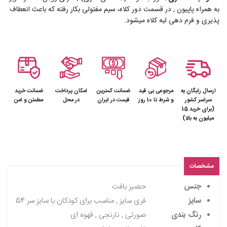
به همراه پاپیون , در قسمت دور کلاه، سیم مفتولی بکار رفته که باعث انعطاف
پذیری و فرم دهی لبه کلاه میشود.
ارسال رایگان به
مرجوعی بی قید
ضمانت کمترین
امکان پرداخت
ضمانت خرید
سراسر کشور
و شرط تا 10 روز
قیمت در ایران
در محل
مطمئن و امن
(برای خرید 15
میلیون به بالا)
مشخصات
جنس
حصیر بافت
سایز
فری سایز , مناسب برای کودکان با سایز سر 54
رنگ بندی
صورتی , نارنجی , قهوه ای