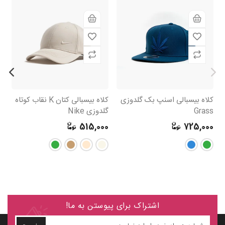
کلاه بیسبالی اسنپ بک گلدوزی
کلاه بیسبالی کتان K نقاب کوتاه
کل
Grass
گلدوزی Nike
0
515,000
725,000
اشتراک برای پیوستن به ما!