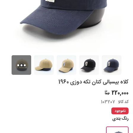
کلاه بیسبالی کتان تکه دوزی 1960
220,000
کد کالا
103207
ناموجود
رنگ بندی