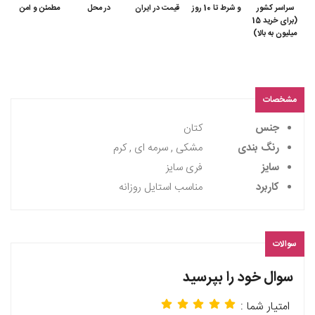
سراسر کشور
و شرط تا 10 روز
قیمت در ایران
در محل
مطمئن و امن
(برای خرید 15
میلیون به بالا)
مشخصات
جنس
کتان
رنگ بندی
مشکی , سرمه ای , کرم
سایز
فری سایز
کاربرد
مناسب استایل روزانه
سوالات
سوال خود را بپرسید
امتیار شما :