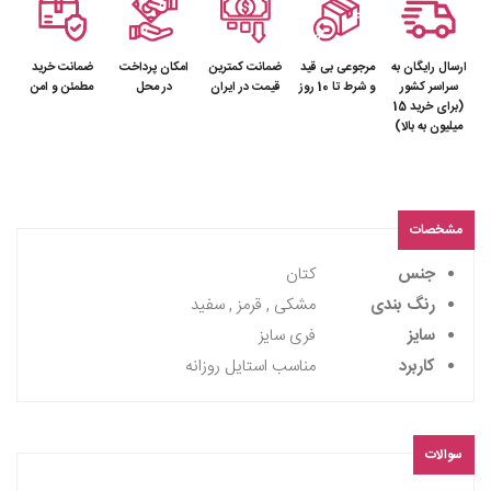
ارسال رایگان به
مرجوعی بی قید
ضمانت کمترین
امکان پرداخت
ضمانت خرید
سراسر کشور
و شرط تا 10 روز
قیمت در ایران
در محل
مطمئن و امن
(برای خرید 15
میلیون به بالا)
مشخصات
جنس
کتان
رنگ بندی
مشکی , قرمز , سفید
سایز
فری سایز
کاربرد
مناسب استایل روزانه
سوالات