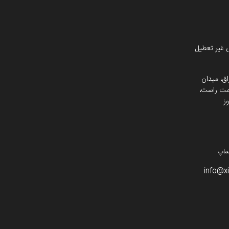
 غیر تعطیل
اق، میدان
 سمت راست،
ز
info@x