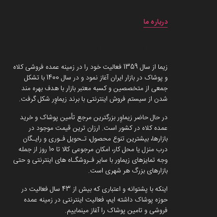
درباره ما
داستان برند زیماوِر (سرزمین پوشاک)
زیما از سال 1359 فعالیت خود را در زمینه عمده فروشی کلاه
و پوشاک در بازار ایران آغاز نمود و در سال 1400 با تشکل
جمعی از متخصصین و کسبه معتبر بازار با هدف بهره مند
شدن از سیستم فروش اینترنتی با برند زیماوِر شکل گرفت.
در حال حاضر زیماوِر بزرگترین مرجع تأمین پوشاک و خرید
عمده کلاه در کشور است. ارزان ترین قیمت موجود در
بازارها، بیشترین تنوع محصول، تـحویل فـوری و رایـگان
درب منزل یا محل کار، امکان مرجوعی کالا تا 10 روز از جمله
وجه تمایزهای زیماور با سایر فـروشگـاه های اینترنتی و حتی
بازارهای بزرگ هر شهری است.
اینکه با پشتوانه و اعتباری که بیش از 43 سال فعالیت در
حوزه پوشاک داشته ایم، فعالیت اینترنتی در زمینه عمده
فروشی و تامین پوشاک را آغاز مینماییم.