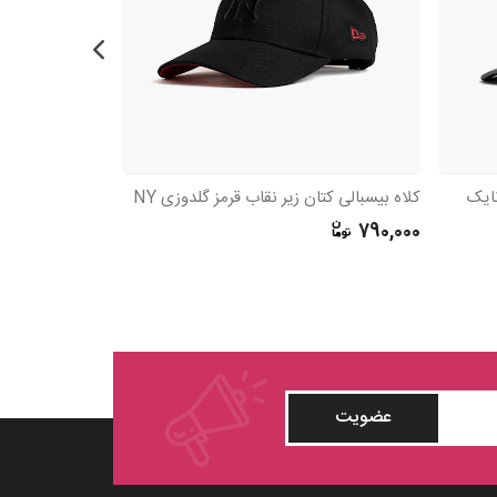
کلاه بیسبالی کتان زیر نقاب قرمز گلدوزی NY
کلاه بیسبالی کتان ب
515,000
790,000
عضویت