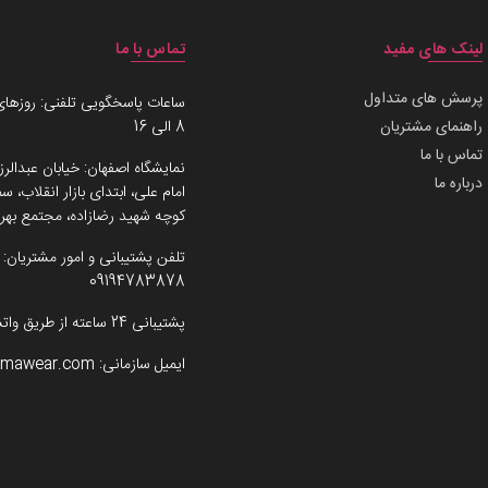
لینک های مفید
تماس با ما
پرسش های متداول
ساعات پاسخگویی تلفنی: روزهای
راهنمای مشتریان
8 الی 16
تماس با ما
نمایشگاه اصفهان: خیابان عبدالرز
درباره ما
امام علی، ابتدای بازار انقلاب،
کوچه شهید رضازاده، مجتمع بهرو
تلفن پشتیبانی و امور مشتریان:
09194783878
پشتیبانی 24 ساعته از طریق واتساپ
ایمیل سازمانی:
imawear.com