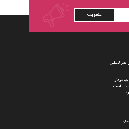
عضویت
 غیر تعطیل
اق، میدان
 سمت راست،
ز