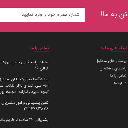
ن به ما!
لینک های مفید
تماس با ما
پرسش های متداول
ساعات پاسخگویی تلفنی: روزهای
راهنمای مشتریان
8 الی 16
تماس با ما
نمایشگاه اصفهان: خیابان عبدالرز
درباره ما
امام علی، ابتدای بازار انقلاب،
کوچه شهید رضازاده، مجتمع بهرو
تلفن پشتیبانی و امور مشتریان:
09194783878
پشتیبانی 24 ساعته از طریق واتساپ