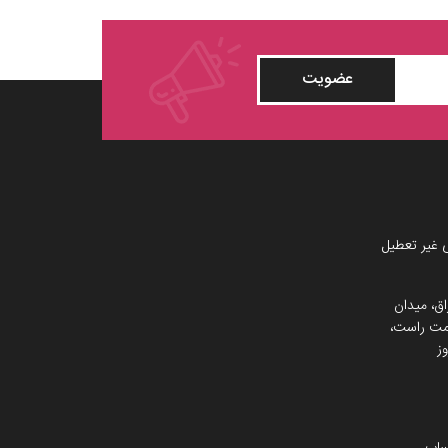
عضویت
 غیر تعطیل
اق، میدان
 سمت راست،
ز