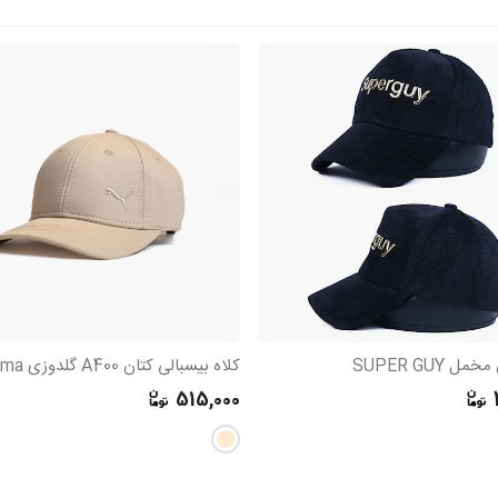
ل SUPER GUY
کلاه بیسبالی کتان A400 گلدوزی Puma
515,000