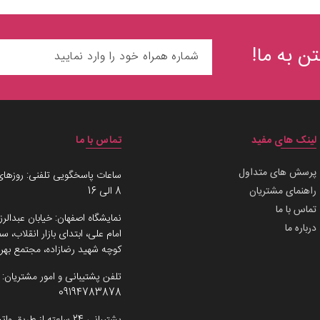
ن به ما!
لینک های مفید
تماس با ما
پرسش های متداول
ساعات پاسخگویی تلفنی: روزهای
راهنمای مشتریان
8 الی 16
تماس با ما
نمایشگاه اصفهان: خیابان عبدالرز
درباره ما
امام علی، ابتدای بازار انقلاب،
کوچه شهید رضازاده، مجتمع بهرو
تلفن پشتیبانی و امور مشتریان:
09194783878