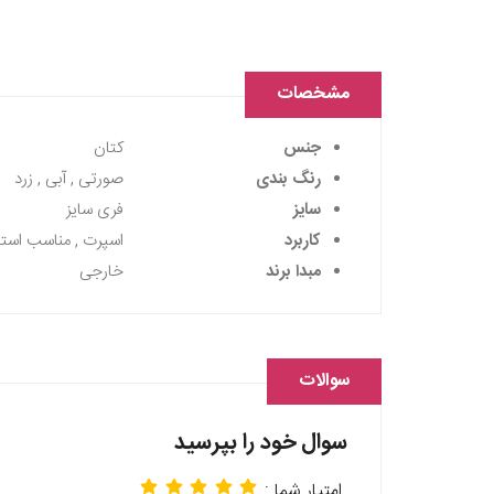
مشخصات
جنس
کتان
رنگ بندی
صورتی , آبی , زرد
سایز
فری سایز
کاربرد
اسپرت , مناسب استای
مبدا برند
خارجی
سوالات
سوال خود را بپرسید
امتیار شما :