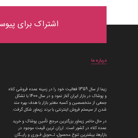
اشتراک برای پیوست
درباره ما
داستان برند زیماوِر (سرزمین پوشاک)
زیما از سال 1359 فعالیت خود را در زمینه عمده فروشی کلاه
و پوشاک در بازار ایران آغاز نمود و در سال 1400 با تشکل
جمعی از متخصصین و کسبه معتبر بازار با هدف بهره مند
شدن از سیستم فروش اینترنتی با برند زیماوِر شکل گرفت.
در حال حاضر زیماوِر بزرگترین مرجع تأمین پوشاک و خرید
عمده کلاه در کشور است. ارزان ترین قیمت موجود در
بازارها، بیشترین تنوع محصول، تـحویل فـوری و رایـگان