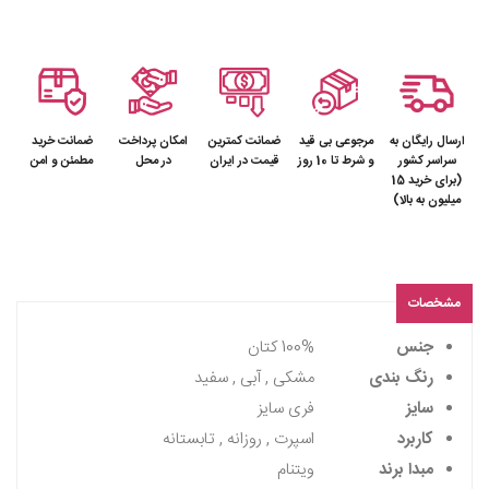
ارسال رایگان به
مرجوعی بی قید
ضمانت کمترین
امکان پرداخت
ضمانت خرید
سراسر کشور
و شرط تا 10 روز
قیمت در ایران
در محل
مطمئن و امن
(برای خرید 15
میلیون به بالا)
مشخصات
جنس
100% کتان
رنگ بندی
مشکی , آبی , سفید
سایز
فری سایز
کاربرد
اسپرت , روزانه , تابستانه
مبدا برند
ویتنام