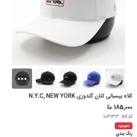
کلاه بیسبالی کتان گلدوزی N.Y.C, NEW YORK
185,000
کد کالا
103133
ناموجود
رنگ بندی