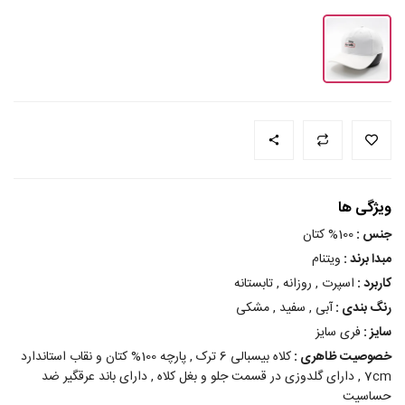
ویژگی ها
جنس :
100% کتان
مبدا برند :
ویتنام
کاربرد :
اسپرت , روزانه , تابستانه
رنگ بندی :
آبی , سفید , مشکی
سایز :
فری سایز
خصوصیت ظاهری :
کلاه بیسبالی 6 ترک , پارچه 100% کتان و نقاب استاندارد
7cm , دارای گلدوزی در قسمت جلو و بغل کلاه , دارای باند عرقگیر ضد
حساسیت