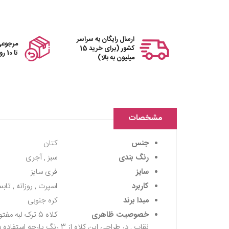
ارسال رایگان به سراسر
مرجوعی
کشور (برای خرید 15
تا 10 روز
میلیون به بالا)
مشخصات
جنس
کتان
رنگ بندی
سبز , آجری
سایز
فری سایز
کاربرد
اسپرت , روزانه , تابس
مبدا برند
کره جنوبی
خصوصیت ظاهری
کلاه 5 ترک لب
نقاب , در طراحی این کلاه از 3 رنگ پارچه استفاده شده , دارای مارک فلزی دوخته شده در جلوی کلاه , دارای بند چرمی و سگک فلزی در قسمت تنظیم سایز