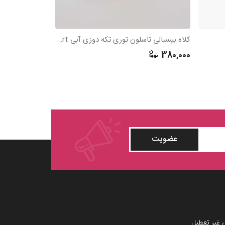
کلاه بیسبالی تاسلون توری تکه دوزی آبی sport
کلاه بیسبالی چهارخونه
430,000
380,000
عضویت
 غیر تعطیل