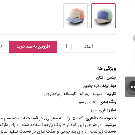
+
-
1 عدد
افزودن به سبد خرید
ویژگی ها
جنس :
کتان
مبدا برند :
کره جنوبی
کاربرد :
اسپرت , روزانه , تابستانه , پیاده روی
رنگ بندی :
آجری , سبز
سایز :
فری سایز
خصوصیت ظاهری :
کلاه 5 ترک لبه مفتولی , در قسمت لبه کلاه، سی
میشود , در طراحی این کلاه از 3 رنگ پارچه استفاد
قسمت زیر نقاب , دارای بند چرمی و سگک فلزی در قسمت تنظیم سایز