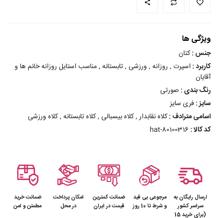
ویژگی ها
جنس :
کتان
کاربرد :
اسپرت , روزانه , ورزشی , تابستانه , مناسب استایل روزانه خانم ها و
آقایان
رنگ بندی :
صورتی
سایز :
فری سایز
اسامی مترادف :
کلاه نقابدار , کلاه بیسبالی , کلاه تابستانه , کلاه ورزشی
کد کالا :
hat-80100316
ارسال رایگان به
مرجوعی بی قید
ضمانت کمترین
امکان پرداخت
ضمانت خرید
سراسر کشور
و شرط تا 10 روز
قیمت در ایران
در محل
مطمئن و امن
(برای خرید 15