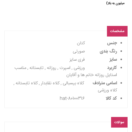
میلیون به بالا)
مشخصات
جنس
کتان
رنگ بندی
صورتی
سایز
فری سایز
کاربرد
ورزشی , اسپرت , روزانه , تابستانه , مناسب
استایل روزانه خانم ها و آقایان
اسامی مترادف
کلاه بیسبالی , کلاه نقابدار , کلاه تابستانه ,
کلاه ورزشی
کد کالا
hat-80100316
سوالات