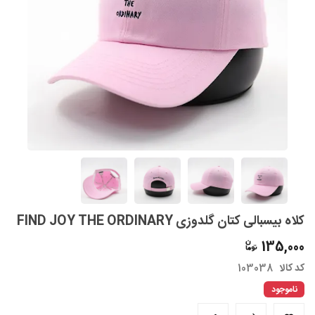
کلاه بیسبالی کتان گلدوزی FIND JOY THE ORDINARY
135,000
کد کالا
103038
ناموجود