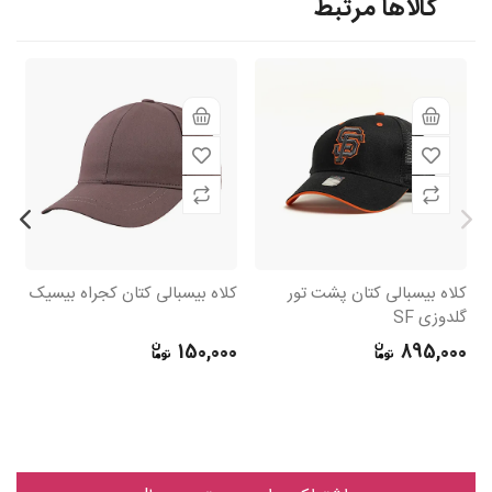
کالاها مرتبط
کلاه بیسبالی کتان پشت تور
کلاه بیسبالی کتان کجراه بیسیک
گلدوزی SF
cap گل
0
150,000
895,000