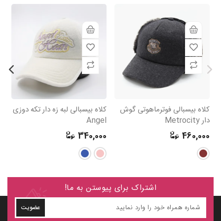
کلاه بیسبالی فوترماهوتی گوش
کلاه بیسبالی لبه زه دار تکه دوزی
کل
دار Metrocity
Angel
B
0
340,000
460,000
اشتراک برای پیوستن به ما!
عضویت