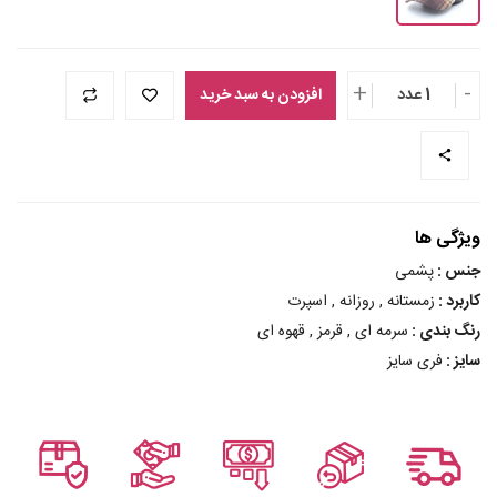
+
-
1 عدد
افزودن به سبد خرید
ویژگی ها
جنس :
پشمی
کاربرد :
زمستانه , روزانه , اسپرت
رنگ بندی :
سرمه ای , قرمز , قهوه ای
سایز :
فری سایز