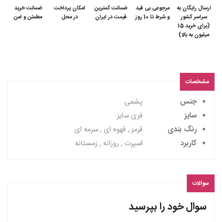
ارسال رایگان به
مرجوعی بی قید
ضمانت کمترین
امکان پرداخت
ضمانت خرید
سراسر کشور
و شرط تا 10 روز
قیمت در ایران
در محل
مطمئن و امن
(برای خرید 15
میلیون به بالا)
مشخصات
جنس
پشمی
سایز
فری سایز
رنگ بندی
قرمز , قهوه ای , سرمه ای
کاربرد
اسپرت , روزانه , زمستانه
سوالات
سوال خود را بپرسید