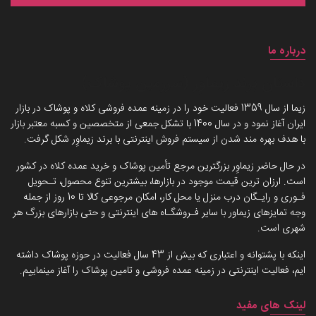
درباره ما
داستان برند زیماوِر (سرزمین پوشاک)
زیما از سال 1359 فعالیت خود را در زمینه عمده فروشی کلاه و پوشاک در بازار
ایران آغاز نمود و در سال 1400 با تشکل جمعی از متخصصین و کسبه معتبر بازار
با هدف بهره مند شدن از سیستم فروش اینترنتی با برند زیماوِر شکل گرفت.
در حال حاضر زیماوِر بزرگترین مرجع تأمین پوشاک و خرید عمده کلاه در کشور
است. ارزان ترین قیمت موجود در بازارها، بیشترین تنوع محصول، تـحویل
فـوری و رایـگان درب منزل یا محل کار، امکان مرجوعی کالا تا 10 روز از جمله
وجه تمایزهای زیماور با سایر فـروشگـاه های اینترنتی و حتی بازارهای بزرگ هر
شهری است.
اینکه با پشتوانه و اعتباری که بیش از 43 سال فعالیت در حوزه پوشاک داشته
ایم، فعالیت اینترنتی در زمینه عمده فروشی و تامین پوشاک را آغاز مینماییم.
لینک های مفید