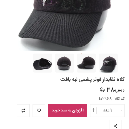
کلاه نقابدار فوتر پشمی لبه بافت
380,000
کد کالا
102968
+
-
1 عدد
افزودن به سبد خرید