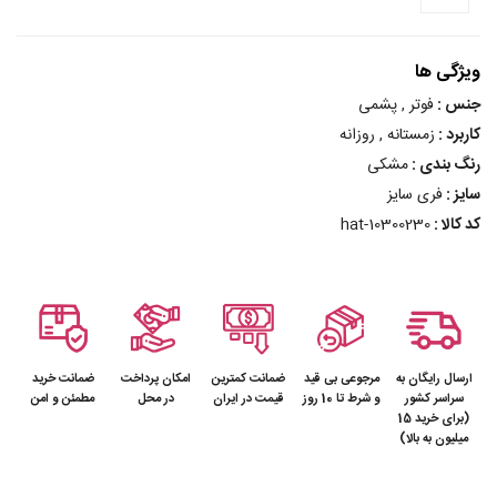
ویژگی ها
جنس :
فوتر , پشمی
کاربرد :
زمستانه , روزانه
رنگ بندی :
مشکی
سایز :
فری سایز
کد کالا :
hat-10300230
ارسال رایگان به
مرجوعی بی قید
ضمانت کمترین
امکان پرداخت
ضمانت خرید
سراسر کشور
و شرط تا 10 روز
قیمت در ایران
در محل
مطمئن و امن
(برای خرید 15
میلیون به بالا)