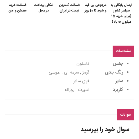
ارسال رایگان به
مرجوعی بی قید
ضمانت کمترین
امکان پرداخت
ضمانت خرید
سراسر کشور
و شرط تا 10 روز
قیمت در ایران
در محل
مطمئن و امن
(برای خرید 15
میلیون به بالا)
مشخصات
جنس
تاسلون
رنگ بندی
قرمز , سرمه ای , طوسی
سایز
فری سایز
کاربرد
اسپرت , روزانه
سوالات
سوال خود را بپرسید