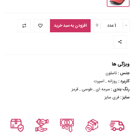
+
-
1 عدد
افزودن به سبد خرید
ویژگی ها
جنس :
تاسلون
کاربرد :
روزانه , اسپرت
رنگ بندی :
سرمه ای , طوسی , قرمز
سایز :
فری سایز