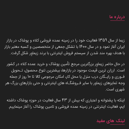
درباره ما
داستان برند زیماوِر (سرزمین پوشاک)
زیما از سال 1359 فعالیت خود را در زمینه عمده فروشی کلاه و پوشاک در بازار
ایران آغاز نمود و در سال 1400 با تشکل جمعی از متخصصین و کسبه معتبر بازار
با هدف بهره مند شدن از سیستم فروش اینترنتی با برند زیماوِر شکل گرفت.
در حال حاضر زیماوِر بزرگترین مرجع تأمین پوشاک و خرید عمده کلاه در کشور
است. ارزان ترین قیمت موجود در بازارها، بیشترین تنوع محصول، تـحویل
فـوری و رایـگان درب منزل یا محل کار، امکان مرجوعی کالا تا 10 روز از جمله
وجه تمایزهای زیماور با سایر فـروشگـاه های اینترنتی و حتی بازارهای بزرگ هر
شهری است.
اینکه با پشتوانه و اعتباری که بیش از 43 سال فعالیت در حوزه پوشاک داشته
ایم، فعالیت اینترنتی در زمینه عمده فروشی و تامین پوشاک را آغاز مینماییم.
لینک های مفید