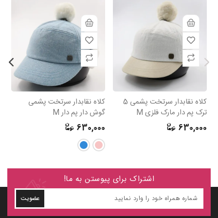
کلاه نقابدار سرتخت پشمی 5
کلاه نقابدار سرتخت پشمی
کل
ترک پم دار مارک فلزی M
گوش دار پم دار M
0
630,000
630,000
اشتراک برای پیوستن به ما!
عضویت