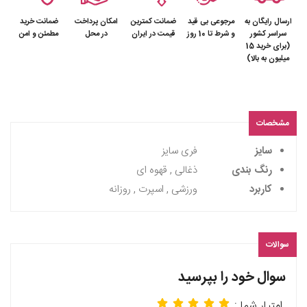
ارسال رایگان به
مرجوعی بی قید
ضمانت کمترین
امکان پرداخت
ضمانت خرید
سراسر کشور
و شرط تا 10 روز
قیمت در ایران
در محل
مطمئن و امن
(برای خرید 15
میلیون به بالا)
مشخصات
سایز
فری سایز
رنگ بندی
ذغالی , قهوه ای
کاربرد
ورزشی , اسپرت , روزانه
سوالات
سوال خود را بپرسید
امتیار شما :