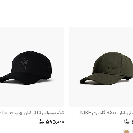
 B500 گلدوزی NIKE
کلاه بیسبالی تراکر کتان چاپ Stussy
585,000