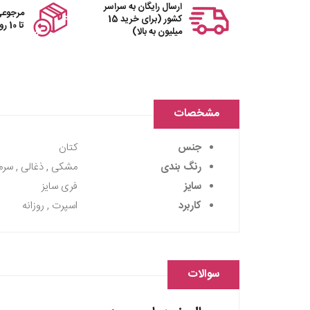
ارسال رایگان به سراسر
مرجوعی
کشور (برای خرید 15
تا 10 روز
میلیون به بالا)
مشخصات
جنس
کتان
رنگ بندی
مشکی , ذغالی , سرم
سایز
فری سایز
کاربرد
اسپرت , روزانه
سوالات