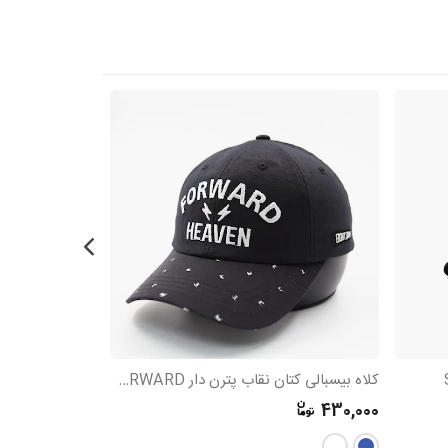
کلاه بیسبالی کتان نقاب پترن دار FORWARD
675,000
430,000