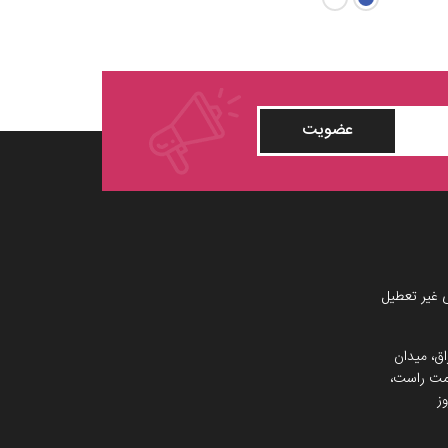
عضویت
 غیر تعطیل
اق، میدان
 سمت راست،
ز