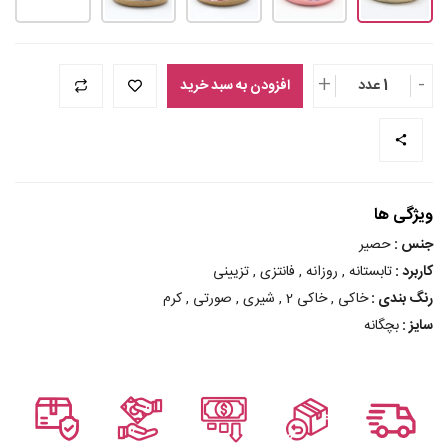
+
-
1 عدد
افزودن به سبد خرید
ویژگی ها
جنس :
حصیر
کاربرد :
تابستانه , روزانه , فانتزی , تزیینی
رنگ بندی :
خاکی , خاکی 2 , شیری , صورتی , کرم
سایز :
بچگانه