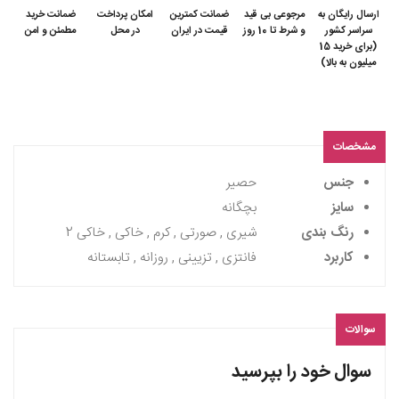
ارسال رایگان به
مرجوعی بی قید
ضمانت کمترین
امکان پرداخت
ضمانت خرید
سراسر کشور
و شرط تا 10 روز
قیمت در ایران
در محل
مطمئن و امن
(برای خرید 15
میلیون به بالا)
مشخصات
جنس
حصیر
سایز
بچگانه
رنگ بندی
شیری , صورتی , کرم , خاکی , خاکی 2
کاربرد
فانتزی , تزیینی , روزانه , تابستانه
سوالات
سوال خود را بپرسید