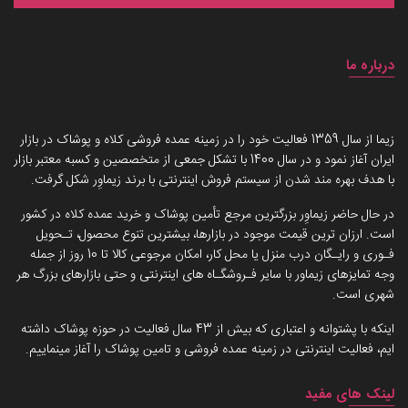
درباره ما
داستان برند زیماوِر (سرزمین پوشاک)
زیما از سال 1359 فعالیت خود را در زمینه عمده فروشی کلاه و پوشاک در بازار
ایران آغاز نمود و در سال 1400 با تشکل جمعی از متخصصین و کسبه معتبر بازار
با هدف بهره مند شدن از سیستم فروش اینترنتی با برند زیماوِر شکل گرفت.
در حال حاضر زیماوِر بزرگترین مرجع تأمین پوشاک و خرید عمده کلاه در کشور
است. ارزان ترین قیمت موجود در بازارها، بیشترین تنوع محصول، تـحویل
فـوری و رایـگان درب منزل یا محل کار، امکان مرجوعی کالا تا 10 روز از جمله
وجه تمایزهای زیماور با سایر فـروشگـاه های اینترنتی و حتی بازارهای بزرگ هر
شهری است.
اینکه با پشتوانه و اعتباری که بیش از 43 سال فعالیت در حوزه پوشاک داشته
ایم، فعالیت اینترنتی در زمینه عمده فروشی و تامین پوشاک را آغاز مینماییم.
لینک های مفید