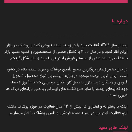
درباره ما
داستان برند زیماوِر (سرزمین پوشاک)
زیما از سال 1359 فعالیت خود را در زمینه عمده فروشی کلاه و پوشاک در بازار
ایران آغاز نمود و در سال 1400 با تشکل جمعی از متخصصین و کسبه معتبر بازار
با هدف بهره مند شدن از سیستم فروش اینترنتی با برند زیماوِر شکل گرفت.
در حال حاضر زیماوِر بزرگترین مرجع تأمین پوشاک و خرید عمده کلاه در کشور
است. ارزان ترین قیمت موجود در بازارها، بیشترین تنوع محصول، تـحویل
فـوری و رایـگان درب منزل یا محل کار، امکان مرجوعی کالا تا 10 روز از جمله
وجه تمایزهای زیماور با سایر فـروشگـاه های اینترنتی و حتی بازارهای بزرگ هر
شهری است.
اینکه با پشتوانه و اعتباری که بیش از 43 سال فعالیت در حوزه پوشاک داشته
ایم، فعالیت اینترنتی در زمینه عمده فروشی و تامین پوشاک را آغاز مینماییم.
لینک های مفید