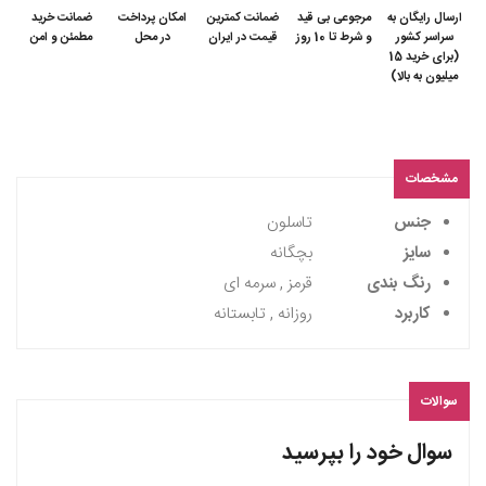
ارسال رایگان به
مرجوعی بی قید
ضمانت کمترین
امکان پرداخت
ضمانت خرید
سراسر کشور
و شرط تا 10 روز
قیمت در ایران
در محل
مطمئن و امن
(برای خرید 15
میلیون به بالا)
مشخصات
جنس
تاسلون
سایز
بچگانه
رنگ بندی
قرمز , سرمه ای
کاربرد
روزانه , تابستانه
سوالات
سوال خود را بپرسید