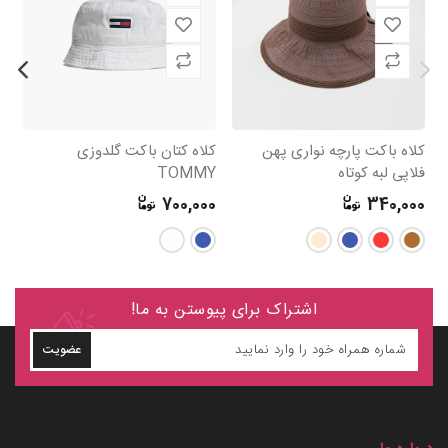
کلاه باکت پارچه نواری پهن
کلاه کتان باکت گلدوزی
کل
فلاپی لبه کوتاه
TOMMY
0
700,000
340,000
اشتراک برای پیوستن به ما!
عضویت