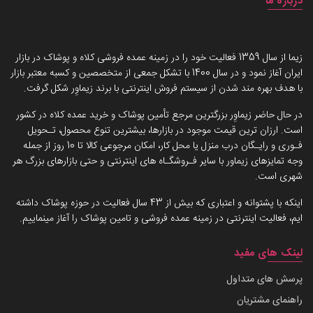
درباره ما
داستان برند زیماوِر (سرزمین پوشاک)
زیما از سال 1359 فعالیت خود را در زمینه عمده فروشی کلاه و پوشاک در بازار
ایران آغاز نمود و در سال 1400 با تشکل جمعی از متخصصین و کسبه معتبر بازار
با هدف بهره مند شدن از سیستم فروش اینترنتی با برند زیماوِر شکل گرفت.
در حال حاضر زیماوِر بزرگترین مرجع تأمین پوشاک و خرید عمده کلاه در کشور
است. ارزان ترین قیمت موجود در بازارها، بیشترین تنوع محصول، تـحویل
فـوری و رایـگان درب منزل یا محل کار، امکان مرجوعی کالا تا 10 روز از جمله
وجه تمایزهای زیماور با سایر فـروشگـاه های اینترنتی و حتی بازارهای بزرگ هر
شهری است.
اینکه با پشتوانه و اعتباری که بیش از 43 سال فعالیت در حوزه پوشاک داشته
ایم، فعالیت اینترنتی در زمینه عمده فروشی و تامین پوشاک را آغاز مینماییم.
لینک های مفید
پرسش های متداول
راهنمای مشتریان