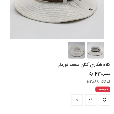
کلاه شکاری کتان سقف توردار
430,000
کد کالا
102888
ناموجود