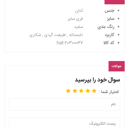
جنس
کتان
سایز
فری سایز
رنگ بندی
سفید
کاربرد
تابستانه , طبیعت گردی , شکاری
کد کالا
hat-20300047
سوالات
سوال خود را بپرسید
امتیار شما :