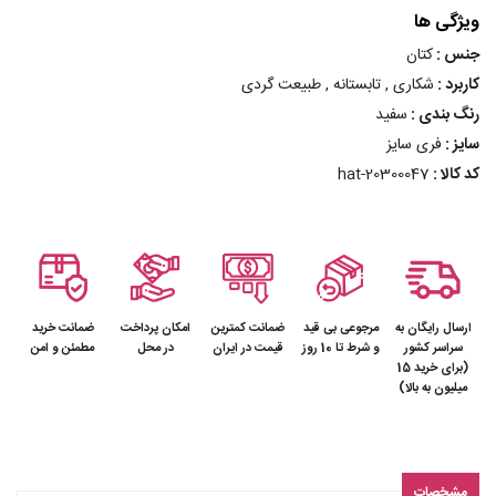
ویژگی ها
جنس :
کتان
کاربرد :
شکاری , تابستانه , طبیعت گردی
رنگ بندی :
سفید
سایز :
فری سایز
کد کالا :
hat-20300047
ارسال رایگان به
مرجوعی بی قید
ضمانت کمترین
امکان پرداخت
ضمانت خرید
سراسر کشور
و شرط تا 10 روز
قیمت در ایران
در محل
مطمئن و امن
(برای خرید 15
میلیون به بالا)
مشخصات