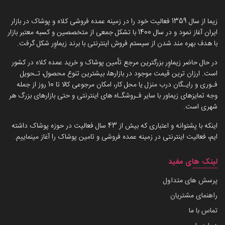
داستان برند زیماوِر (سرزمین پوشاک)
زیما از سال 1359 فعالیت خود را در زمینه عمده فروشی کلاه و پوشاک در بازار
ایران آغاز نمود و در سال 1400 با تشکل جمعی از متخصصین و کسبه معتبر بازار
با هدف بهره مند شدن از سیستم فروش اینترنتی با برند زیماوِر شکل گرفت.
در حال حاضر زیماوِر بزرگترین مرجع تأمین پوشاک و خرید عمده کلاه در کشور
است. ارزان ترین قیمت موجود در بازارها، بیشترین تنوع محصول، تـحویل
فـوری و رایـگان درب منزل یا محل کار، امکان مرجوعی کالا تا 10 روز از جمله
وجه تمایزهای زیماور با سایر فـروشگـاه های اینترنتی و حتی بازارهای بزرگ هر
شهری است.
اینکه با پشتوانه و اعتباری که بیش از 43 سال فعالیت در حوزه پوشاک داشته
ایم، فعالیت اینترنتی در زمینه عمده فروشی و تامین پوشاک را آغاز مینماییم.
لینک های مفید
پرسش های متداول
راهنمای مشتریان
تماس با ما