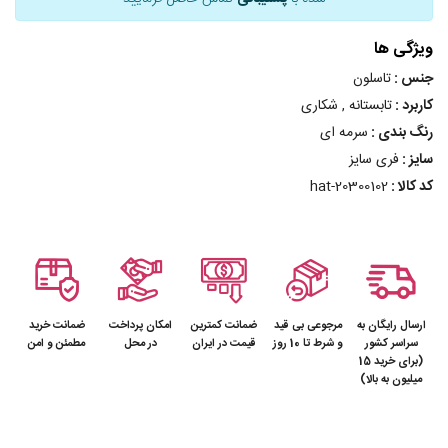
ویژگی ها
جنس :
تاسلون
کاربرد :
تابستانه , شکاری
رنگ بندی :
سرمه ای
سایز :
فری سایز
کد کالا :
hat-20300102
ارسال رایگان به
مرجوعی بی قید
ضمانت کمترین
امکان پرداخت
ضمانت خرید
سراسر کشور
و شرط تا 10 روز
قیمت در ایران
در محل
مطمئن و امن
(برای خرید 15
میلیون به بالا)