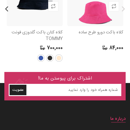
کلاه باکت دورو طرح ساده
کلاه کتان باکت گلدوزی فونت
کل
ti
TOMMY
0
700,000
84,000
اشتراک برای پیوستن به ما!
عضویت
درباره ما