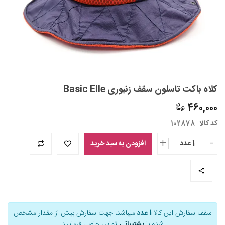
کلاه باکت تاسلون سقف زنبوری Basic Elle
460,000
کد کالا
102878
+
-
1 عدد
افزودن به سبد خرید
سقف سفارش این کالا
1 عدد
میباشد، جهت سفارش بیش از مقدار مشخص
شده با
پشتیبانی
تماس حاصل فرمایید