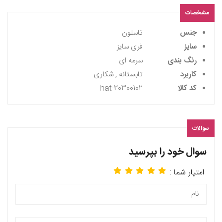
مشخصات
جنس
تاسلون
سایز
فری سایز
رنگ بندی
سرمه ای
کاربرد
تابستانه , شکاری
کد کالا
hat-20300102
سوالات
سوال خود را بپرسید
امتیار شما :