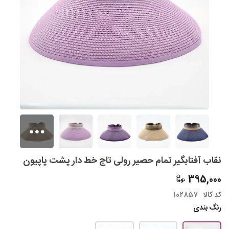
نقاب آفتابگیر تمام حصیر رولی تاج خط دار پشت پاپیون
395,000
کد کالا
102857
رنگ بندی