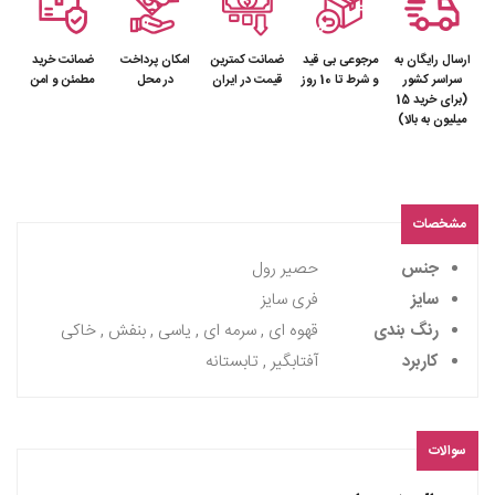
ارسال رایگان به
مرجوعی بی قید
ضمانت کمترین
امکان پرداخت
ضمانت خرید
سراسر کشور
و شرط تا 10 روز
قیمت در ایران
در محل
مطمئن و امن
(برای خرید 15
میلیون به بالا)
مشخصات
جنس
حصیر رول
سایز
فری سایز
رنگ بندی
قهوه ای , سرمه ای , یاسی , بنفش , خاکی
کاربرد
آفتابگیر , تابستانه
سوالات