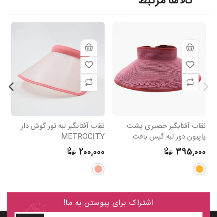
کالاها مرتبط
نقاب آفتابگیر حصیری پشت
نقاب آفتابگیر لبه تور گوش دار
نق
پاپیون دور لبه گیس بافت
METROCITY
0
200,000
395,000
اشتراک برای پیوستن به ما!