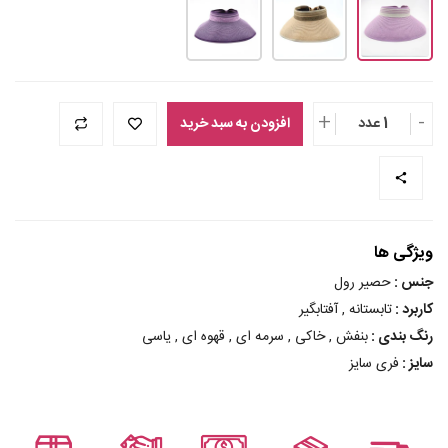
+
-
1 عدد
افزودن به سبد خرید
ویژگی ها
جنس :
حصیر رول
کاربرد :
تابستانه , آفتابگیر
رنگ بندی :
بنفش , خاکی , سرمه ای , قهوه ای , یاسی
سایز :
فری سایز